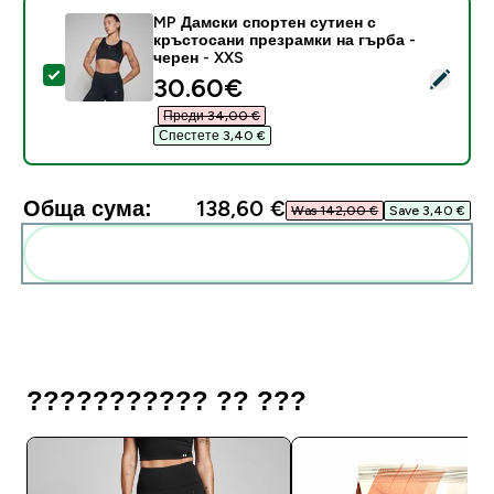
MP Дамски спортен сутиен с
кръстосани презрамки на гърба -
черен - XXS
Select this product - MP Дамски спортен сутиен с к
discounted price
30.60€‎
Преди 34,00 €‎
Спестете 3,40 €‎
Обща сума:
138,60 €‎
Was 142,00 €‎
Save 3,40 €‎
Add these to your routine
??????????? ?? ???