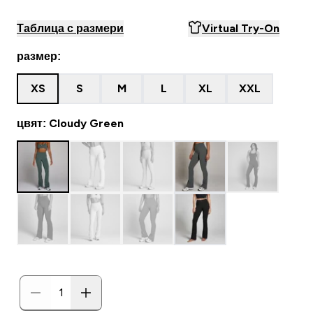
Таблица с размери
Virtual Try-On
размер:
XS
S
M
L
XL
XXL
цвят: Cloudy Green