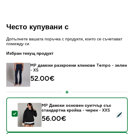
Често купувани с
Допълнете вашата поръчка с продукти, които се съчетават
помежду си
Избран текущ продукт
MP дамски разкроени клинове Tempo - зелен
- XS
52.00€‎
MP Дамски основен суитчър със
стандартна кройка - черен - XXS
Select this product - MP Дамски основен суитчър съ
56.00€‎