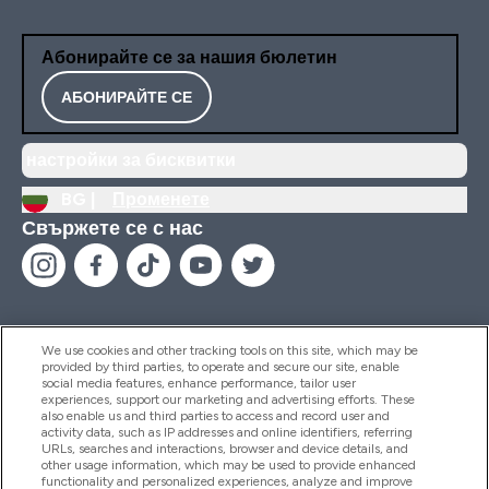
Абонирайте се за нашия бюлетин
АБОНИРАЙТЕ СЕ
настройки за бисквитки
BG |
Променете
Свържете се с нас
We use cookies and other tracking tools on this site, which may be
provided by third parties, to operate and secure our site, enable
Помощ И Информация
social media features, enhance performance, tailor user
experiences, support our marketing and advertising efforts. These
also enable us and third parties to access and record user and
activity data, such as IP addresses and online identifiers, referring
Продукти
URLs, searches and interactions, browser and device details, and
other usage information, which may be used to provide enhanced
functionality and personalized experiences, analyze and improve