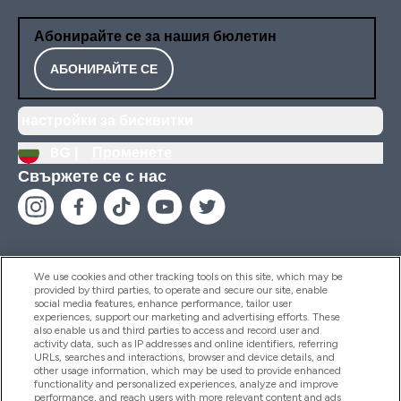
Абонирайте се за нашия бюлетин
АБОНИРАЙТЕ СЕ
настройки за бисквитки
BG |
Променете
Свържете се с нас
We use cookies and other tracking tools on this site, which may be
provided by third parties, to operate and secure our site, enable
Помощ И Информация
social media features, enhance performance, tailor user
experiences, support our marketing and advertising efforts. These
also enable us and third parties to access and record user and
activity data, such as IP addresses and online identifiers, referring
Продукти
URLs, searches and interactions, browser and device details, and
other usage information, which may be used to provide enhanced
functionality and personalized experiences, analyze and improve
performance, and reach users with more relevant content and ads