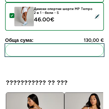
Дамски спортни шорти MP Tempo
2 в 1 - бели - S
Select this product - Дамски спортни шорти MP Tempo
46.00€‎
Обща сума:
130,00 €‎
Add these to your routine
??????????? ?? ???