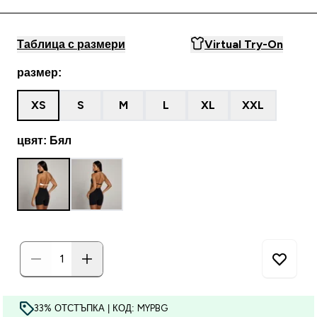
Таблица с размери
Virtual Try-On
размер:
XS
S
M
L
XL
XXL
цвят: Бял
33% ОТСТЪПКА | КОД: MYPBG