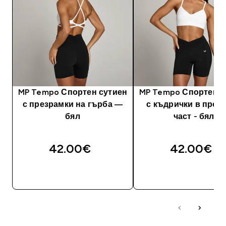
MP Tempo Спортен сутиен
MP Tempo Спортен с
с презрамки на гърба —
с къдрички в пред
бял
част - бял
42.00€‎
42.00€‎
ДОБАВИ
ДОБАВИ