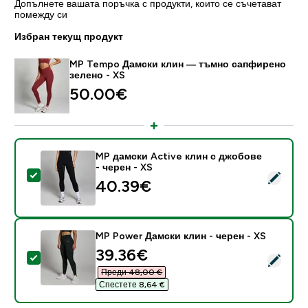
Допълнете вашата поръчка с продукти, които се съчетават
помежду си
Избран текущ продукт
MP Tempo Дамски клин — тъмно сапфирено
зелено - XS
50.00€‎
MP дамски Active клин с джобове
- черен - XS
Select this product - MP дамски Active клин с джобо
40.39€‎
MP Power Дамски клин - черен - XS
discounted price
39.36€‎
Select this product - MP Power Дамски клин - черен 
Преди 48,00 €‎
Спестете 8,64 €‎