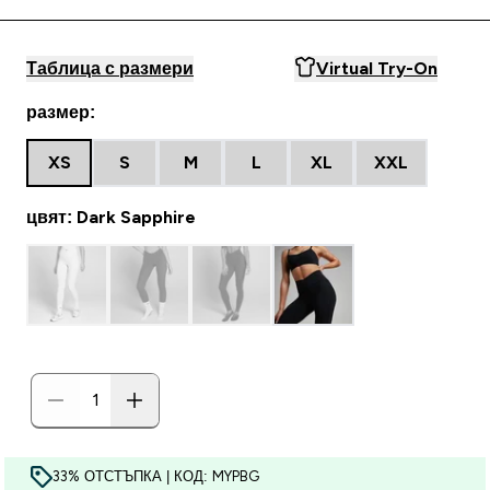
Таблица с размери
Virtual Try-On
размер:
XS
S
M
L
XL
XXL
цвят: Dark Sapphire
33% ОТСТЪПКА | КОД: MYPBG