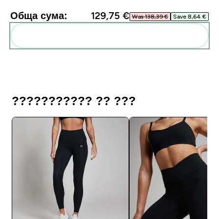
Обща сума:
129,75 €‎
Was 138,39 €‎
Save 8,64 €‎
Add these to your routine
??????????? ?? ???