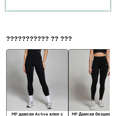
Add these to your routine
??????????? ?? ???
MP дамски Active клин с
MP Дамски безшевен