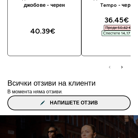
джобове - черен
Tempo - черен
discounte
36.45€‎
Преди 50,62 €‎
40.39€‎
Спестете 14,17 €‎
ДОБАВИ
ДОБАВИ
Всички отзиви на клиенти
В момента няма отзиви.
НАПИШЕТЕ ОТЗИВ