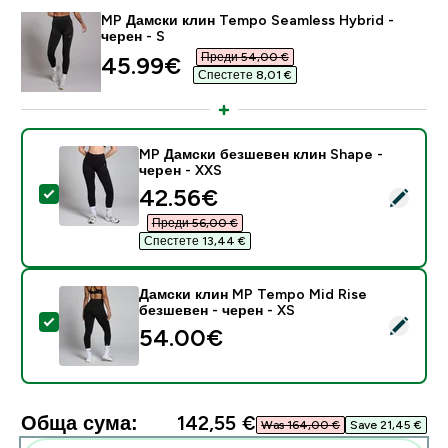
MP Дамски клин Tempo Seamless Hybrid -
черен - S
Преди 54,00 €‎
discounted price
45.99€‎
Спестете 8,01 €‎
MP Дамски безшевен клин Shape -
черeн - XXS
discounted price
42.56€‎
Select this product - MP Дамски безшевен клин Shap
Преди 56,00 €‎
Спестете 13,44 €‎
Дамски клин MP Tempo Mid Rise
безшевен - черен - XS
Select this product - Дамски клин MP Tempo Mid Ris
54.00€‎
Обща сума:
142,55 €‎
Was 164,00 €‎
Save 21,45 €‎