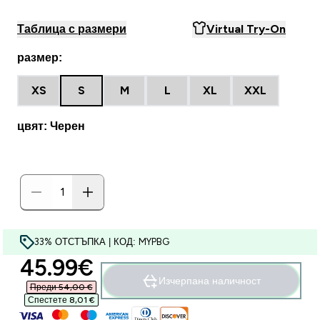
Таблица с размери
Virtual Try-On
размер:
XS
S
M
L
XL
XXL
цвят: Черен
33% ОТСТЪПКА | КОД: MYPBG
discounted price
45.99€‎
Изчерпана наличност
Преди 54,00 €‎
Спестете 8,01 €‎