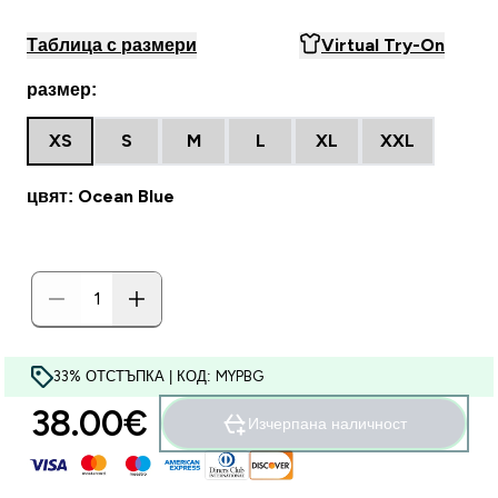
Таблица с размери
Virtual Try-On
размер:
XS
S
M
L
XL
XXL
цвят: Ocean Blue
33% ОТСТЪПКА | КОД: MYPBG
38.00€‎
Изчерпана наличност