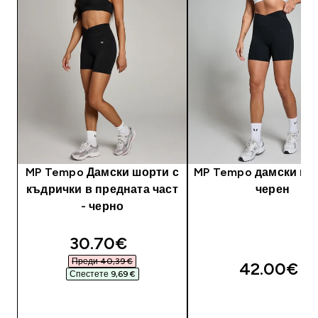
MP Tempo Дамски шорти с
MP Tempo дамски шо
къдрички в предната част
черен
- черно
discounted price
30.70€‎
Преди 40,39 €‎
42.00€‎
Спестете 9,69 €‎
ДОБАВИ
ДОБАВИ