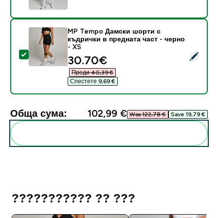
MP Tempo Дамски шорти с
къдрички в предната част - черно
- XS
Select this product - MP Tempo Дамски шорти с къдр
discounted price
30.70€‎
Преди 40,39 €‎
Спестете 9,69 €‎
Обща сума:
102,99 €‎
Was 122,78 €‎
Save 19,79 €‎
Add these to your routine
??????????? ?? ???