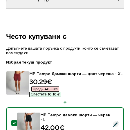
Често купувани с
Допълнете вашата поръчка с продукти, които се съчетават
помежду си
Избран текущ продукт
MP Tempo Дамски шорти — цвят череша - XL
discounted price
30.29€‎
Преди 40,39 €‎
Спестете 10,10 €‎
MP Tempo дамски шорти — черен
- L
Select this product - MP Tempo дамски шорти — чер
42.00€‎