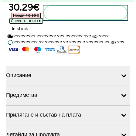
discounted price
30.29€‎
Добавете към кошницата
Преди 40,39 €‎
Спестете 10,10 €‎
In stock
????????? ???????? ??? ??????? ??? 60 ????
?????????? ?? ??????? ?? ????? ? ??????? ?? 30 ???
Описание
Предимства
Прилягане и състав на плата
Детайли за Продукта