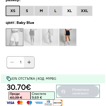
XS
S
M
L
XL
XXL
цвят: Baby Blue
33% ОТСТЪПКА | КОД: MYPBG
discounted price
30.70€‎
Изчерпана
наличност
Преди
Спестете
40,39 €‎
9,69 €‎