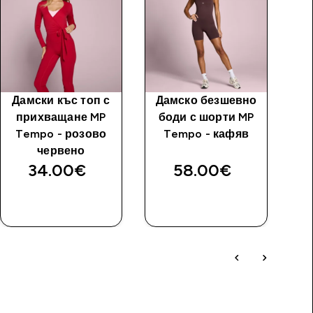
Дамски къс топ с
Дамско безшевно
M
прихващане MP
боди с шорти MP
еф
Tempo - розово
Tempo - кафяв
червено
34.00€‎
58.00€‎
ДОБАВИ
ДОБАВИ