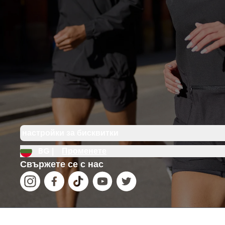
настройки за бисквитки
BG |
Променете
Свържете се с нас