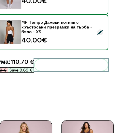
40.00€‎
MP Tempo Дамски потник с
кръстосани презрамки на гърба -
elect this product - MP Tempo Дамски потник с кръстосани 
бяло - XS
40.00€‎
ума:
110,70 €‎
Add these to your routine
9 €‎
Save 9,69 €‎