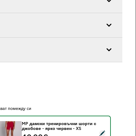
ават помежду си
MP дамски тренировъчни шорти с
джобове - ярко червен - XS
elect this product - MP дамски тренировъчни шорти с джобо