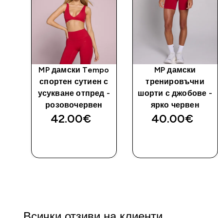
ни
MP дамски Tempo
MP дамски
MP
спортен сутиен с
тренировъчни
усукване отпред -
шорти с джобове -
розовочервен
ярко червен
42.00€‎
40.00€‎
ДОБАВИ
ДОБАВИ
Всички отзиви на клиенти