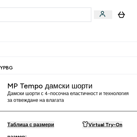
Веган
Аксесоари
u
ter Барчета и снаксове submenu
Enter Веган submenu
Enter Аксесоари submenu
⌄
⌄
 спечели 10 евро
MYPBG
MP Tempo дамски шорти
Дамски шорти с 4-посочна еластичност и технология
за отвеждане на влагата
Таблица с размери
Virtual Try-On
размер: