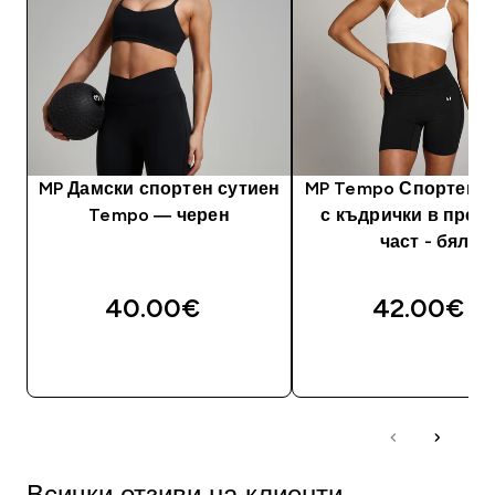
MP Дамски спортен сутиен
MP Tempo Спортен с
Tempo — черен
с къдрички в пред
част - бял
40.00€‎
42.00€‎
ДОБАВИ
ДОБАВИ
Всички отзиви на клиенти