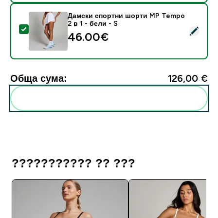
Дамски спортни шорти MP Tempo
2 в 1 - бели - S
Select this product - Дамски спортни шорти MP Tempo
46.00€‎
Обща сума:
126,00 €‎
Add these to your routine
??????????? ?? ???