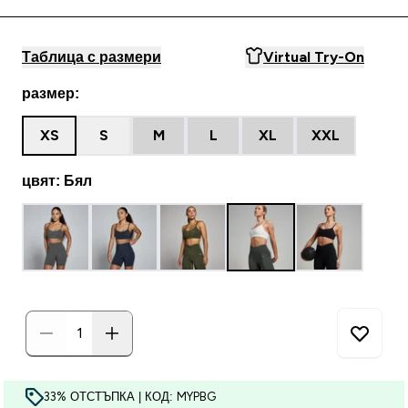
Таблица с размери
Virtual Try-On
размер:
XS
S
M
L
XL
XXL
цвят: Бял
33% ОТСТЪПКА | КОД: MYPBG