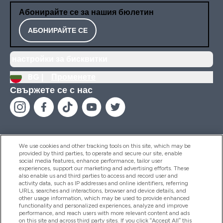
Абонирайте се за нашия бюлетин
АБОНИРАЙТЕ СЕ
настройки за бисквитки
BG |
Променете
Свържете се с нас
We use cookies and other tracking tools on this site, which may be
provided by third parties, to operate and secure our site, enable
Помощ И Информация
social media features, enhance performance, tailor user
experiences, support our marketing and advertising efforts. These
also enable us and third parties to access and record user and
activity data, such as IP addresses and online identifiers, referring
Продукти
URLs, searches and interactions, browser and device details, and
other usage information, which may be used to provide enhanced
functionality and personalized experiences, analyze and improve
performance, and reach users with more relevant content and ads
on this site and across third party sites. If you click “Accept All” this
Информация За Компанията