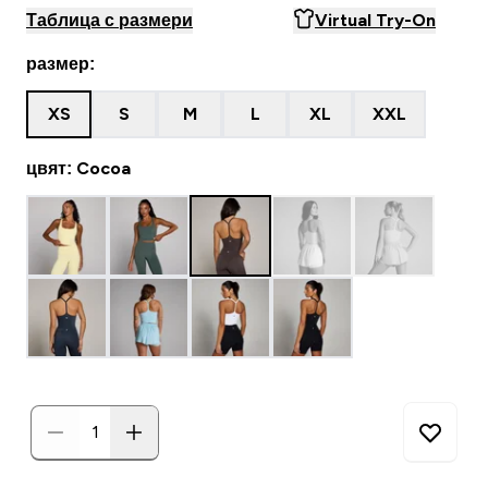
Таблица с размери
Virtual Try-On
размер:
XS
S
M
L
XL
XXL
цвят: Cocoa