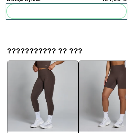
Add these to your routine
??????????? ?? ???