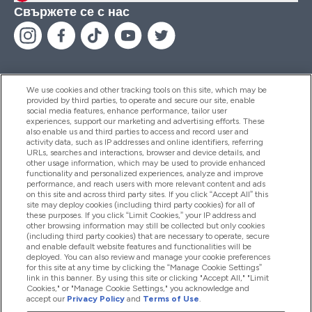
Свържете се с нас
We use cookies and other tracking tools on this site, which may be
provided by third parties, to operate and secure our site, enable
Помощ И Информация
social media features, enhance performance, tailor user
experiences, support our marketing and advertising efforts. These
also enable us and third parties to access and record user and
activity data, such as IP addresses and online identifiers, referring
Продукти
URLs, searches and interactions, browser and device details, and
other usage information, which may be used to provide enhanced
functionality and personalized experiences, analyze and improve
performance, and reach users with more relevant content and ads
on this site and across third party sites. If you click “Accept All” this
Информация За Компанията
site may deploy cookies (including third party cookies) for all of
these purposes. If you click “Limit Cookies,” your IP address and
other browsing information may still be collected but only cookies
(including third party cookies) that are necessary to operate, secure
Лоялност И Награди
and enable default website features and functionalities will be
deployed. You can also review and manage your cookie preferences
for this site at any time by clicking the “Manage Cookie Settings”
link in this banner. By using this site or clicking "Accept All," "Limit
Cookies," or "Manage Cookie Settings," you acknowledge and
2026 The Hut.com Ltd
accept our
Privacy Policy
and
Terms of Use
.