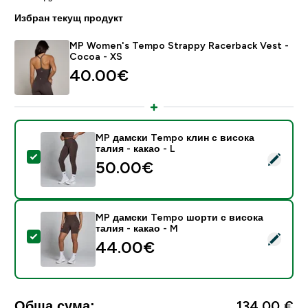
Избран текущ продукт
MP Women's Tempo Strappy Racerback Vest -
Cocoa - XS
40.00€‎
MP дамски Tempo клин с висока
талия - какао - L
Select this product - MP дамски Tempo клин с висока
50.00€‎
MP дамски Tempo шорти с висока
талия - какао - M
Select this product - MP дамски Tempo шорти с висо
44.00€‎
Обща сума:
134,00 €‎