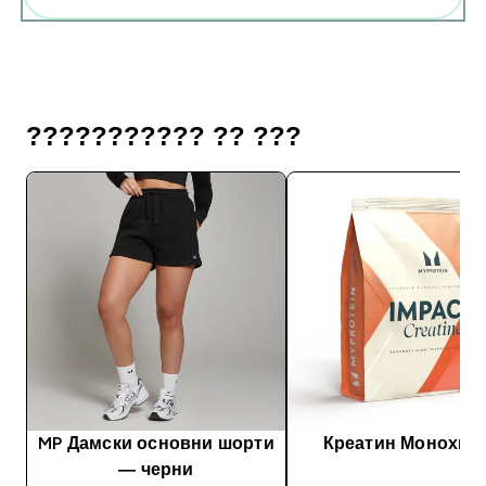
??????????? ?? ???
MP Дамски основни шорти
Креатин Монохид
— черни