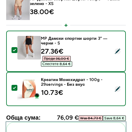
зелено - XS
38.00€‎
MP Дамски спортни шорти 3" —
черни - S
discounted price
27.36€‎
Select this product - MP Дамски спортни шорти 3" —
Преди 36,00 €‎
Спестете 8,64 €‎
Креатин Монохидрат - 100g -
29servings - Без вкус
Select this product - Креатин Монохидрат - 100g - 29
10.73€‎
Обща сума:
76,09 €‎
Was 84,73 €‎
Save 8,64 €‎
Add these to your routine