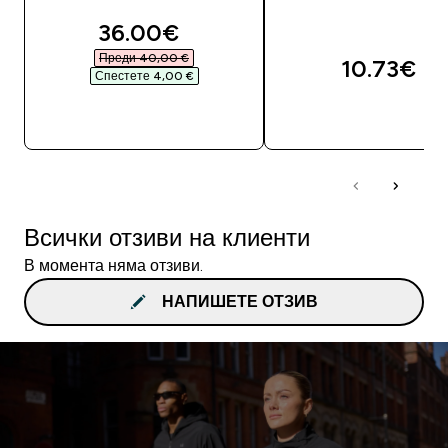
discounted price
36.00€‎
Преди 40,00 €‎
10.73€‎
Спестете 4,00 €‎
ДОБАВИ
ДОБАВИ
Всички отзиви на клиенти
В момента няма отзиви.
НАПИШЕТЕ ОТЗИВ