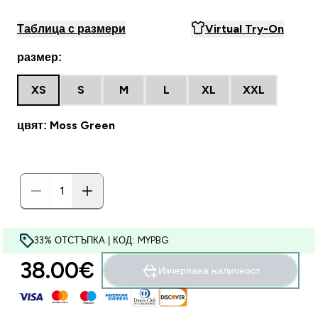
Таблица с размери
Virtual Try-On
размер:
XS
S
M
L
XL
XXL
цвят: Moss Green
33% ОТСТЪПКА | КОД: MYPBG
38.00€‎
Изчерпана наличност