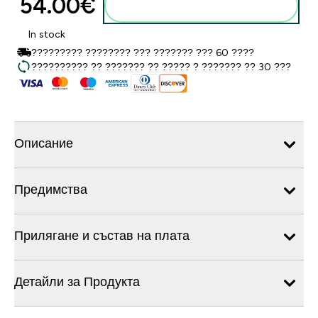
54.00€‎
Добавете към кошницата
In stock
????????? ???????? ??? ??????? ??? 60 ????
?????????? ?? ??????? ?? ????? ? ??????? ?? 30 ???
Описание
Предимства
Прилягане и състав на плата
Детайли за Продукта