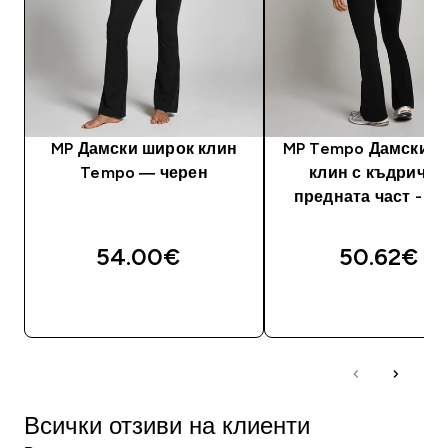
MP Дамски широк клин
MP Tempo Дамски ш
Tempo — черен
клин с къдрички
предната част - ч
54.00€‎
50.62€‎
ДОБАВИ
ДОБАВИ
Всички отзиви на клиенти