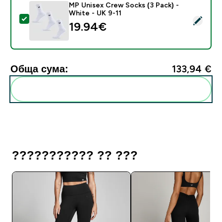
MP Unisex Crew Socks (3 Pack) -
White - UK 9-11
Select this product - MP Unisex Crew Socks (3 Pack) 
19.94€‎
Обща сума:
133,94 €‎
Add these to your routine
??????????? ?? ???