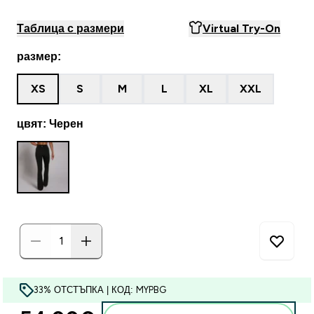
Таблица с размери
Virtual Try-On
размер:
XS
S
M
L
XL
XXL
цвят: Черен
33% ОТСТЪПКА | КОД: MYPBG