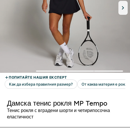
Дамска тенис рокля MP Tempo
Тенис рокля с вградени шорти и четирипосочна
еластичност