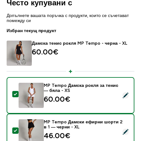
Често купувани с
Допълнете вашата поръчка с продукти, които се съчетават
помежду си
Избран текущ продукт
Дамска тенис рокля MP Tempo - черна - XL
60.00€‎
MP Tempo Дамска рокля за тенис
— бяла - XS
Select this product - MP Tempo Дамска рокля за тен
60.00€‎
MP Tempo Дамски ефирни шорти 2
в 1 — черни - XL
Select this product - MP Tempo Дамски ефирни шорт
46.00€‎