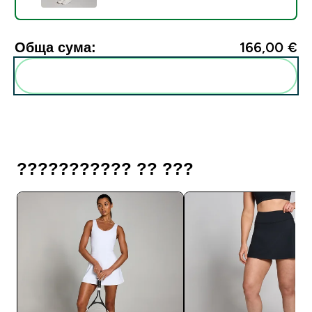
Обща сума:
166,00 €‎
Add these to your routine
??????????? ?? ???