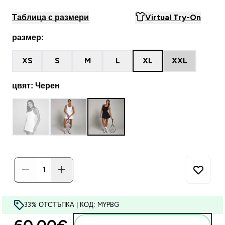
Таблица с размери
Virtual Try-On
размер:
XS
S
M
L
XL
XXL
цвят: Черен
33% ОТСТЪПКА | КОД: MYPBG