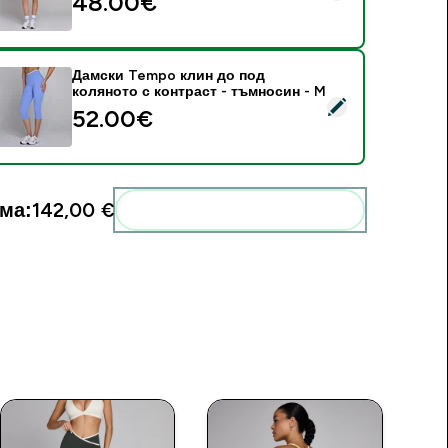
48.00€‎
Дамски Tempo клин до под
коляното с контраст - тъмносин - M
elect this product - Дамски Tempo клин до под коляното с к
52.00€‎
ма:
142,00 €‎
Add these to your routine