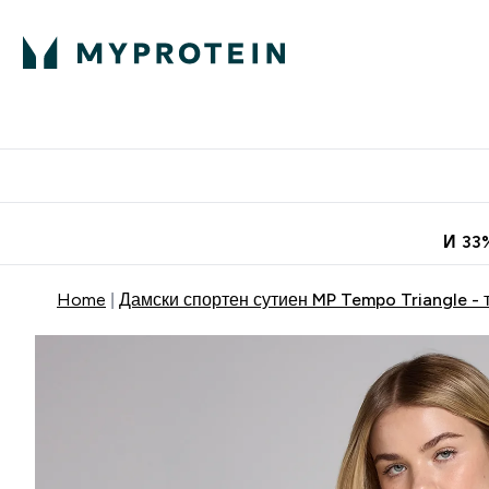
Протеини
Хранит
Enter Про
⌄
Безплатна до
И 33
Home
Дамски спортен сутиен MP Tempo Triangle -