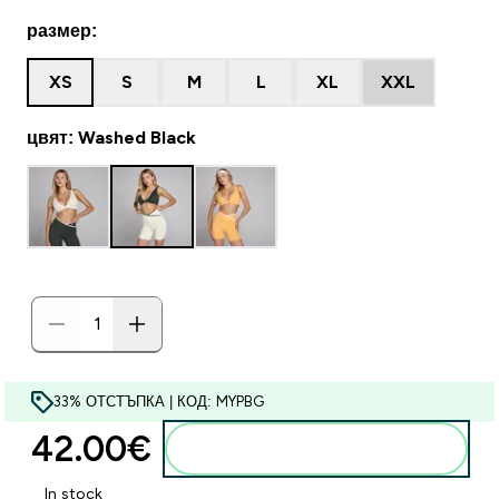
размер:
XS
S
M
L
XL
XXL
цвят: Washed Black
33% ОТСТЪПКА | КОД: MYPBG
42.00€‎
Добавете към кошницата
In stock