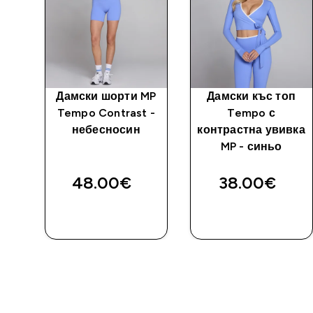
MP
Дамски шорти MP
Дамски къс топ
 -
Tempo Contrast -
Tempo с
небесносин
контрастна увивка
MP - синьо
48.00€‎
38.00€‎
ДОБАВИ
ДОБАВИ