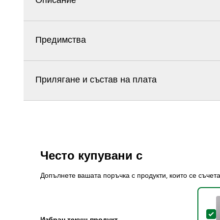
Описание
Предимства
Прилягане и състав на плата
Често купувани с
Допълнете вашата поръчка с продукти, които се съчет
S
Избран текущ продукт