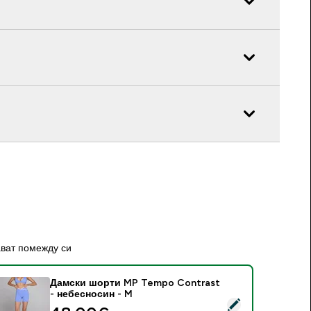
ават помежду си
Дамски шорти MP Tempo Contrast
- небесносин - M
elect this product - Дамски шорти MP Tempo Contrast - не