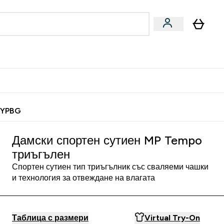
Веган
Аксесоари
u
ter Барчета и снаксове submenu
Enter Веган submenu
Enter Аксесоари submenu
⌄
⌄
 спечели 10 евро
MYPBG
Дамски спортен сутиен MP Tempo
триъгълен
Спортен сутиен тип триъгълник със сваляеми чашки
и технология за отвеждане на влагата
Таблица с размери
Virtual Try-On