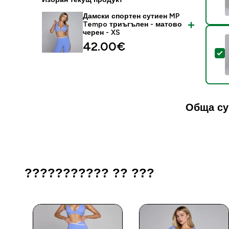
Дамски спортен сутиен MP
Tempo триъгълен - матово
черен - XS
42.00€‎
S
Обща су
??????????? ?? ???