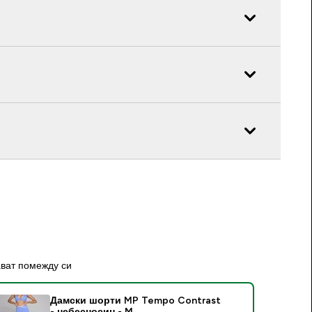
ават помежду си
Дамски шорти MP Tempo Contrast
- небесносин - M