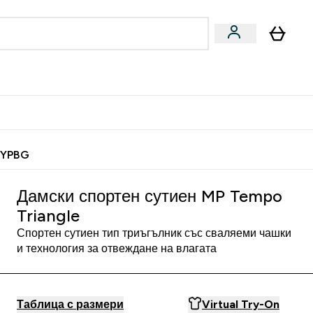
Веган
Аксесоари
u
ter Барчета и снаксове submenu
Enter Веган submenu
Enter Аксесоари submenu
⌄
⌄
 спечели 10 евро
MYPBG
Дамски спортен сутиен MP Tempo
Triangle
Спортен сутиен тип триъгълник със сваляеми чашки
и технология за отвеждане на влагата
Таблица с размери
Virtual Try-On