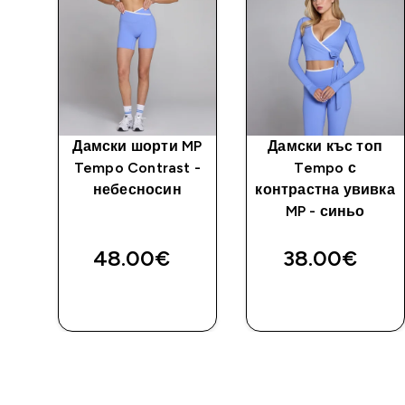
MP
Дамски шорти MP
Дамски къс топ
 -
Tempo Contrast -
Tempo с
небесносин
контрастна увивка
MP - синьо
48.00€‎
38.00€‎
ДОБАВИ
ДОБАВИ