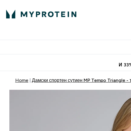
Протеини
Хранит
Enter Про
⌄
Безплатна до
И 33
Home
Дамски спортен сутиен MP Tempo Triangle -