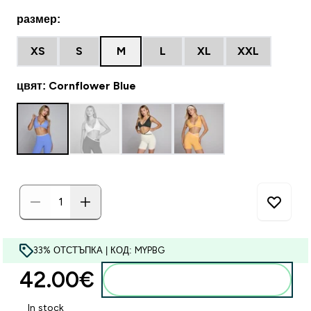
размер:
XS
S
M
L
XL
XXL
цвят: Cornflower Blue
33% ОТСТЪПКА | КОД: MYPBG
42.00€‎
Добавете към кошницата
In stock