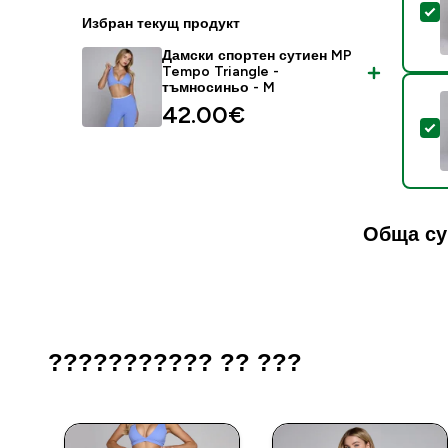
S
Избран текущ продукт
Дамски спортен сутиен MP
Tempo Triangle -
тъмносиньо - M
42.00€‎
S
Обща су
??????????? ?? ???