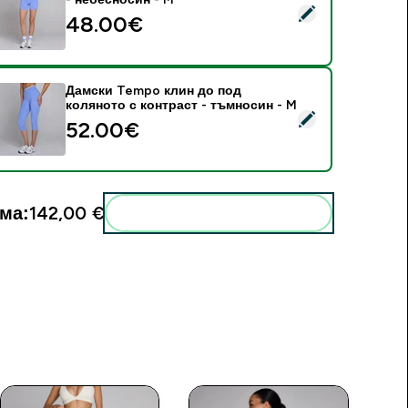
elect this product - Дамски шорти MP Tempo Contrast - не
48.00€‎
Дамски Tempo клин до под
коляното с контраст - тъмносин - M
elect this product - Дамски Tempo клин до под коляното с к
52.00€‎
ма:
142,00 €‎
Add these to your routine