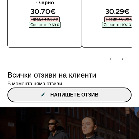
- черно
discounted price
discounte
30.70€‎
30.29€‎
Преди 40,39 €‎
Преди 40,39 €‎
Спестете 9,69 €‎
Спестете 10,10 €‎
ДОБАВИ
ДОБАВИ
Всички отзиви на клиенти
В момента няма отзиви.
НАПИШЕТЕ ОТЗИВ