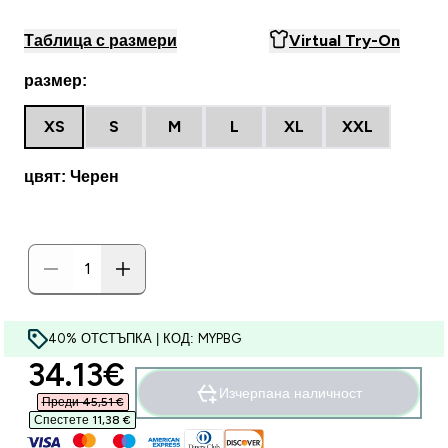
Таблица с размери
Virtual Try-On
размер:
XS
S
M
L
XL
XXL
цвят: Черен
40% ОТСТЪПКА | КОД: MYPBG
discounted price
34.13€‎
Изчерпана наличност
Преди 45,51 €‎
Спестете 11,38 €‎