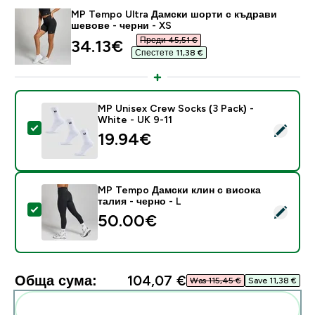
MP Tempo Ultra Дамски шорти с къдрави
шевове - черни - XS
Преди 45,51 €‎
discounted price
34.13€‎
Спестете 11,38 €‎
MP Unisex Crew Socks (3 Pack) -
White - UK 9-11
Select this product - MP Unisex Crew Socks (3 Pack) 
19.94€‎
MP Tempo Дамски клин с висока
талия - черно - L
Select this product - MP Tempo Дамски клин с висока
50.00€‎
Обща сума:
104,07 €‎
Was 115,45 €‎
Save 11,38 €‎
Add these to your routine