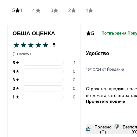
5
1
4
3
2
1
ОБЩА ОЦЕНКА
5
Потвърдена Пок
5
5 out of 5 stars
Удобство
(1 review)
5
★
1
5 stars rating 1 reviews
16/10/24 от Йорданка
4
★
0
4 stars rating 0 reviews
3
★
0
3 stars rating 0 reviews
2
★
0
Страхотен продукт, пол
2 stars rating 0 reviews
по кожата като втора так
1
★
0
1 stars rating 0 reviews
Прочетете повече
Полезно
Безпол
(0)
(0