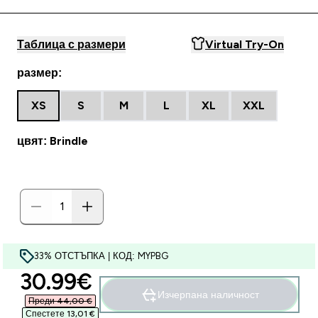
Таблица с размери
Virtual Try-On
размер:
XS
S
M
L
XL
XXL
цвят: Brindle
33% ОТСТЪПКА | КОД: MYPBG
discounted price
30.99€‎
Изчерпана наличност
Преди 44,00 €‎
Спестете 13,01 €‎