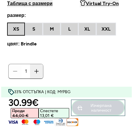
Таблица с размери
Virtual Try-On
размер:
XS
S
M
L
XL
XXL
цвят: Brindle
33% ОТСТЪПКА | КОД: MYPBG
discounted price
30.99€‎
Изчерпана
наличност
Преди
Спестете
44,00 €‎
13,01 €‎