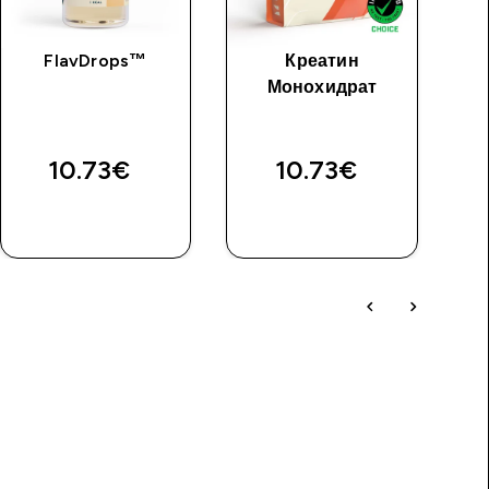
FlavDrops™
Креатин
Из
Монохидрат
фъ
10.73€‎
10.73€‎
ДОБАВИ
ДОБАВИ