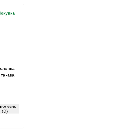
Покупка
полепва
 такава.
зполезно
(0)