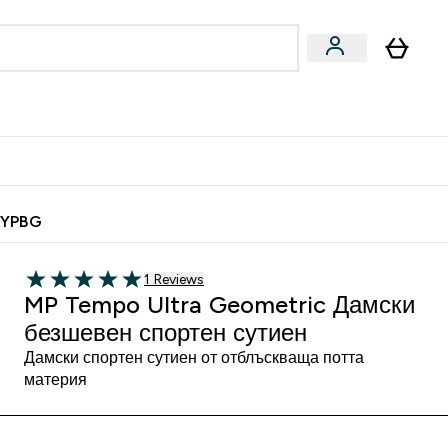
Веган
Аксесоари
u
ter Барчета и снаксове submenu
Enter Веган submenu
Enter Аксесоари submenu
⌄
⌄
 спечели 10 евро
MYPBG
1 Ревюта
1 Reviews
5 out of 5 stars
MP Tempo Ultra Geometric Дамски
безшевен спортен сутиен
Дамски спортен сутиен от отблъскваща потта
материя