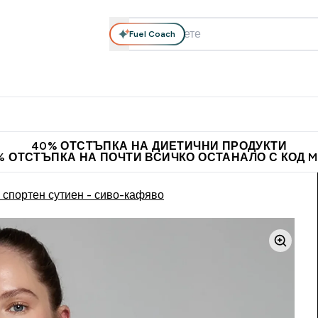
Fuel Coach
елни добавки
Облекло
Витамини
Барчета и снаксове
теини submenu
Enter Хранителни добавки submenu
Enter Облекло submenu
Enter Витамини submen
En
⌄
⌄
⌄
⌄
ставка над 60 евро
Нови колекции облеклo
Доведи приятел и
40% ОТСТЪПКА НА ДИЕТИЧНИ ПРОДУКТИ
% ОТСТЪПКА НА ПОЧТИ ВСИЧКО ОСТАНАЛО С КОД 
спортен сутиен - сиво-кафяво