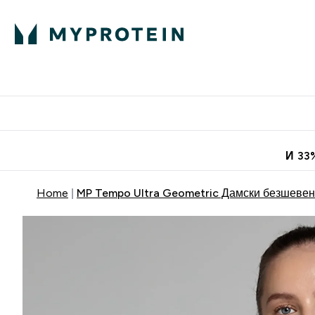
Протеини
Хранит
Enter Про
⌄
Безплатна до
И 33
Home
MP Tempo Ultra Geometric Дамски безшевен 