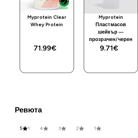
Myprotein Clear
Myprotein
Whey Protein
Пластмасов
шейкър —
прозрачен/черен
71.99€‎
9.71€‎
ДОБАВИ
ДОБАВИ
Ревюта
5
1
4
3
2
1