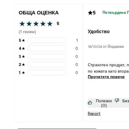
ОБЩА ОЦЕНКА
5
Потвърдена 
5
5 out of 5 stars
Удобство
(1 review)
5
★
1
5 stars rating 1 reviews
16/10/24 от Йорданка
4
★
0
4 stars rating 0 reviews
3
★
0
3 stars rating 0 reviews
2
★
0
Страхотен продукт, 
2 stars rating 0 reviews
по кожата като втора
1
★
0
1 stars rating 0 reviews
Прочетете повече
Полезно
Бе
(0)
Report