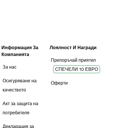
Информация За
Лоялност И Награди
Компанията
Препоръчай приятел
За нас
СПЕЧЕЛИ 10 ЕВРО
Осигуряване на
Оферти
качеството
Акт за защита на
потребителя
Декларация за