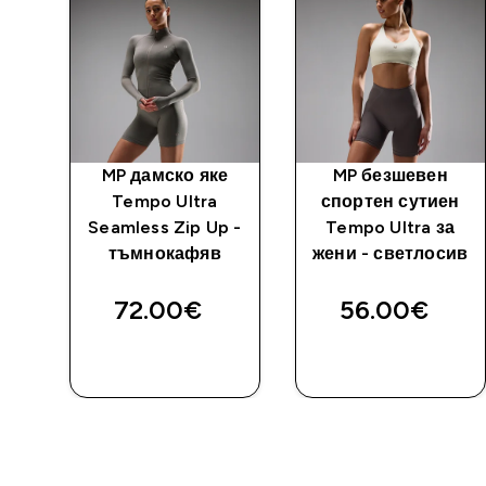
MP дамско яке
MP безшевен
Tempo Ultra
спортен сутиен
Seamless Zip Up -
Tempo Ultra за
tra
тъмнокафяв
жени - светлосив
о
72.00€‎
56.00€‎
ДОБАВИ
ДОБАВИ