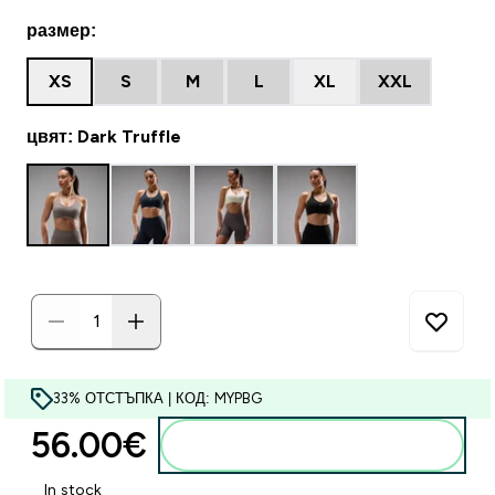
размер:
XS
S
M
L
XL
XXL
цвят: Dark Truffle
33% ОТСТЪПКА | КОД: MYPBG
56.00€‎
Добавете към кошницата
In stock