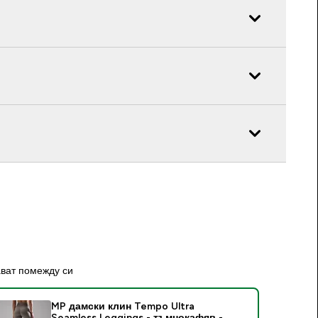
ават помежду си
MP дамски клин Tempo Ultra
Seamless Leggings - тъмнокафяв -