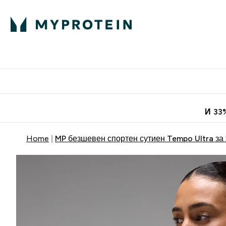
Протеини
Хранит
Enter Про
⌄
Безплатна до
И 33
Home
MP безшевен спортен сутиен Tempo Ultra за