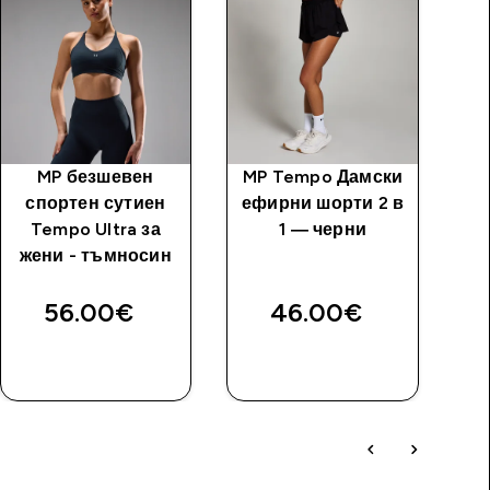
MP безшевен
MP Tempo Дамски
M
спортен сутиен
ефирни шорти 2 в
Tempo Ultra за
1 — черни
жени - тъмносин
56.00€‎
46.00€‎
ДОБАВИ
ДОБАВИ