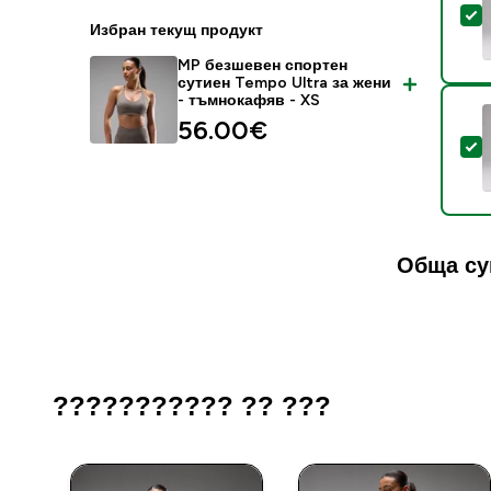
S
Избран текущ продукт
MP безшевен спортен
сутиен Tempo Ultra за жени
- тъмнокафяв - XS
56.00€‎
S
Обща су
??????????? ?? ???