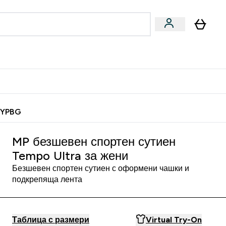
Веган
Аксесоари
u
ter Барчета и снаксове submenu
Enter Веган submenu
Enter Аксесоари submenu
⌄
⌄
 спечели 10 евро
MYPBG
MP безшевен спортен сутиен
Tempo Ultra за жени
Безшевен спортен сутиен с оформени чашки и
подкрепяща лента
Таблица с размери
Virtual Try-On