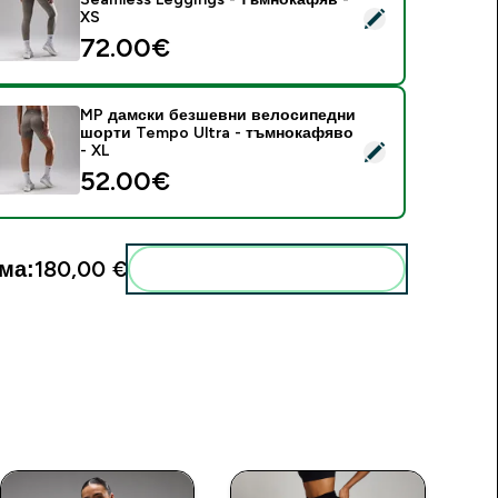
elect this product - MP дамски клин Tempo Ultra Seamless L
XS
72.00€‎
MP дамски безшевни велосипедни
шорти Tempo Ultra - тъмнокафяво
elect this product - MP дамски безшевни велосипедни шорт
- XL
52.00€‎
ма:
180,00 €‎
Add these to your routine