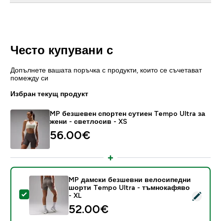
Често купувани с
Допълнете вашата поръчка с продукти, които се съчетават
помежду си
Избран текущ продукт
MP безшевен спортен сутиен Tempo Ultra за
жени - светлосив - XS
56.00€‎
MP дамски безшевни велосипедни
шорти Tempo Ultra - тъмнокафяво
Select this product - MP дамски безшевни велосипе
- XL
52.00€‎