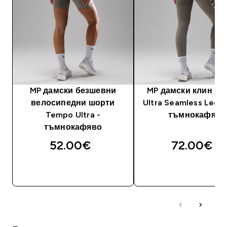
MP дамски безшевни
MP дамски клин T
велосипедни шорти
Ultra Seamless Leggi
Tempo Ultra -
тъмнокафяв
тъмнокафяво
52.00€‎
72.00€‎
ДОБАВИ
ДОБАВИ