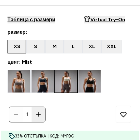
Таблица с размери
Virtual Try-On
размер:
XS
S
M
L
XL
XXL
цвят: Mist
33% ОТСТЪПКА | КОД: MYPBG