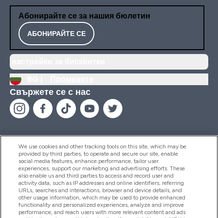
Абонирайте се за нашия бюлетин
АБОНИРАЙТЕ СЕ
настройки за бисквитки
BG |
Променете
Свържете се с нас
We use cookies and other tracking tools on this site, which may be
provided by third parties, to operate and secure our site, enable
Помощ И Информация
social media features, enhance performance, tailor user
experiences, support our marketing and advertising efforts. These
also enable us and third parties to access and record user and
activity data, such as IP addresses and online identifiers, referring
Продукти
URLs, searches and interactions, browser and device details, and
other usage information, which may be used to provide enhanced
functionality and personalized experiences, analyze and improve
performance, and reach users with more relevant content and ads