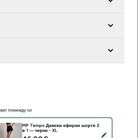
ават помежду си
MP Tempo Дамски ефирни шорти 2
в 1 — черни - XL
elect this product - MP Tempo Дамски ефирни шорти 2 в 1 —