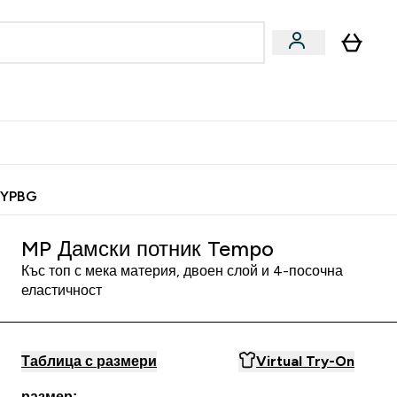
Веган
Аксесоари
u
ter Барчета и снаксове submenu
Enter Веган submenu
Enter Аксесоари submenu
⌄
⌄
 спечели 10 евро
MYPBG
MP Дамски потник Tempo
Къс топ с мека материя, двоен слой и 4-посочна
еластичност
Таблица с размери
Virtual Try-On
размер: