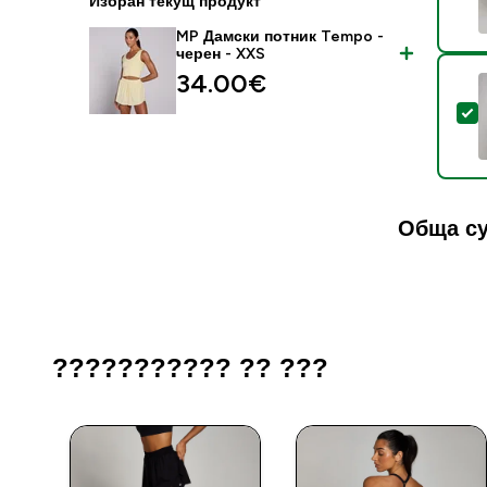
Избран текущ продукт
MP Дамски потник Tempo -
черен - XXS
34.00€‎
S
Обща су
??????????? ?? ???