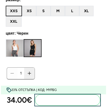
XXS
XS
S
M
L
XL
XXL
цвят: Черен
33% ОТСТЪПКА | КОД: MYPBG
34.00€‎
Добавете към кошницата