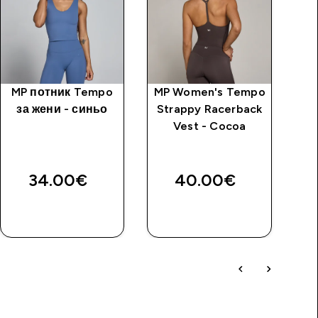
MP потник Tempo
MP Women's Tempo
Д
за жени - синьо
Strappy Racerback
шо
Vest - Cocoa
34.00€‎
40.00€‎
ДОБАВИ
ДОБАВИ