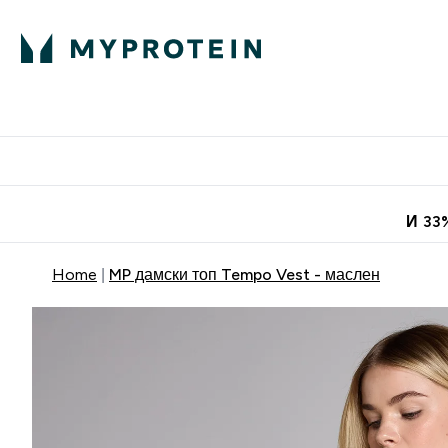
Протеини
Хранит
Enter Про
⌄
Безплатна до
И 33
Home
MP дамски топ Tempo Vest - маслен