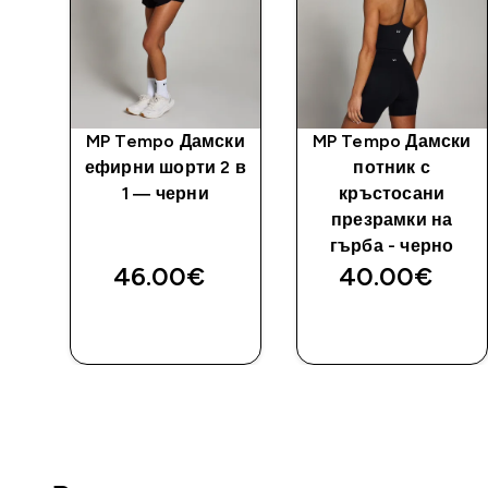
mpo
MP Tempo Дамски
MP Tempo Дамски
 -
ефирни шорти 2 в
потник с
о
1 — черни
кръстосани
презрамки на
гърба - черно
46.00€‎
40.00€‎
ДОБАВИ
ДОБАВИ