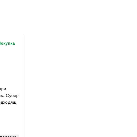
Покупка
при
вка Суоер
подходящ
зполезно