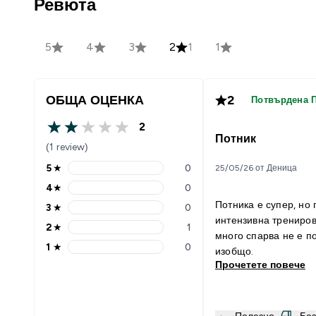
Ревюта
5
4
3
2
1
1
ОБЩА ОЦЕНКА
2
Потвърдена 
2
2 out of 5 stars
Потник
(1 review)
5
★
0
25/05/26 от Деница
5 stars rating 0 reviews
4
★
0
4 stars rating 0 reviews
Потника е супер, но 
3
★
0
3 stars rating 0 reviews
интензивна трениро
2
★
1
2 stars rating 1 reviews
много спарва не е 
1
★
0
изобщо.
1 stars rating 0 reviews
Прочетете повече
Полезно
Бе