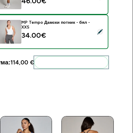
46.00€‎
MP Tempo Дамски потник - бял -
XXS
elect this product - MP Tempo Дамски потник - бял - XXS
34.00€‎
ма:
114,00 €‎
Add these to your routine