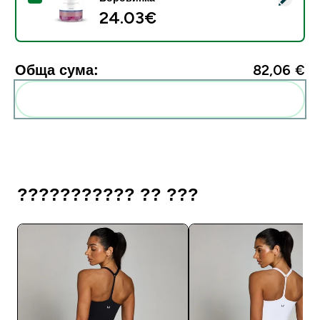
24.03€‎
Обща сума:
82,06 €‎
Add these to your routine
??????????? ?? ???