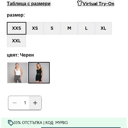
Таблица с размери
Virtual Try-On
размер:
XXS
XS
S
M
L
XL
XXL
цвят: Черен
33% ОТСТЪПКА | КОД: MYPBG