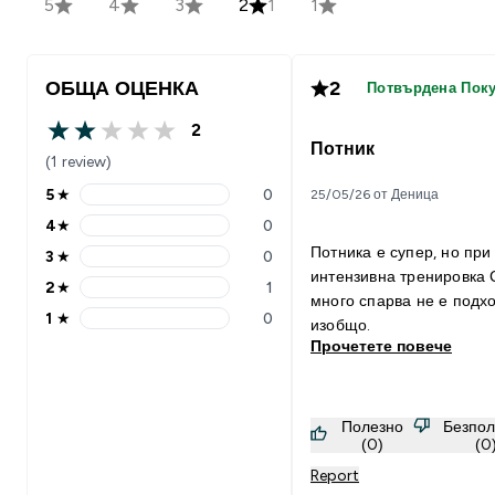
5
4
3
2
1
1
ОБЩА ОЦЕНКА
2
Потвърдена Пок
2
2 out of 5 stars
Потник
(1 review)
5
★
0
25/05/26 от Деница
5 stars rating 0 reviews
4
★
0
4 stars rating 0 reviews
Потника е супер, но при
3
★
0
3 stars rating 0 reviews
интензивна тренировка 
2
★
1
2 stars rating 1 reviews
много спарва не е подх
1
★
0
изобщо.
1 stars rating 0 reviews
Прочетете повече
Полезно
Безпол
(0)
(0
Report