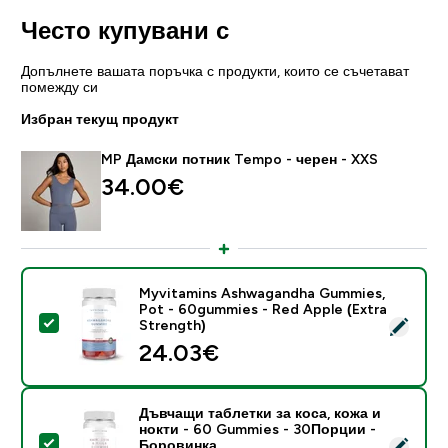
Често купувани с
Допълнете вашата поръчка с продукти, които се съчетават
помежду си
Избран текущ продукт
MP Дамски потник Tempo - черен - XXS
34.00€‎
Myvitamins Ashwagandha Gummies,
Pot - 60gummies - Red Apple (Extra
Select this product - Myvitamins Ashwagandha Gummi
Strength)
24.03€‎
Дъвчащи таблетки за коса, кожа и
нокти - 60 Gummies - 30Порции -
Select this product - Дъвчащи таблетки за коса, ко
Боровинка