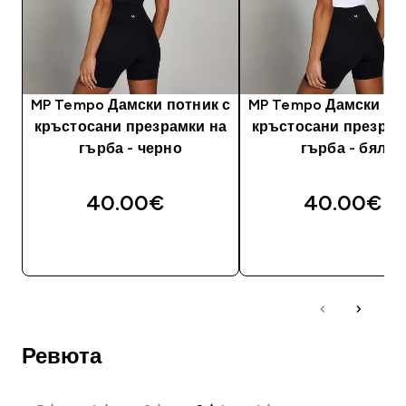
MP Tempo Дамски потник с
MP Tempo Дамски по
кръстосани презрамки на
кръстосани презрам
гърба - черно
гърба - бяло
40.00€‎
40.00€‎
ДОБАВИ
ДОБАВИ
Ревюта