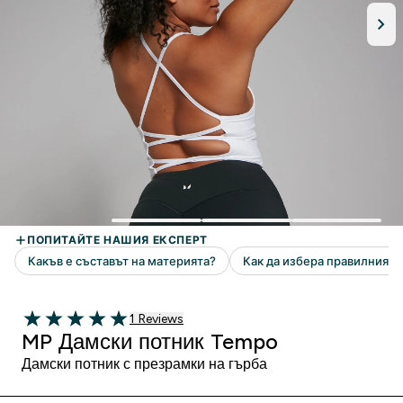
1 Ревюта
1 Reviews
5 out of 5 stars
MP Дамски потник Tempo
Дамски потник с презрамки на гърба