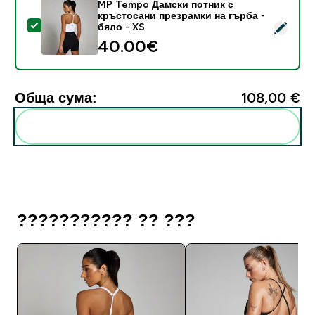
MP Tempo Дамски потник с
кръстосани презрамки на гърба -
Select this product - MP Tempo Дамски потник с кръ
бяло - XS
40.00€‎
Обща сума:
108,00 €‎
Add these to your routine
??????????? ?? ???