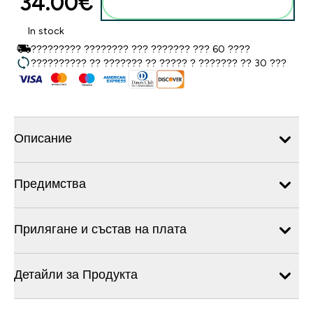
34.00€‎
Добавете към кошницата
In stock
????????? ???????? ??? ??????? ??? 60 ????
?????????? ?? ??????? ?? ????? ? ??????? ?? 30 ???
Описание
Предимства
Прилягане и състав на плата
Детайли за Продукта