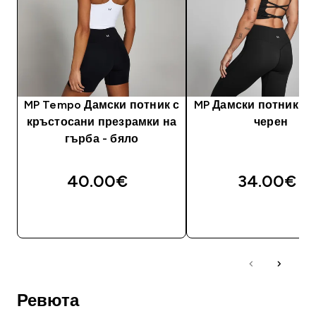
MP Tempo Дамски потник с
MP Дамски потник Te
кръстосани презрамки на
черен
гърба - бяло
40.00€‎
34.00€‎
ДОБАВИ
ДОБАВИ
Ревюта