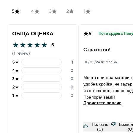
5
1
4
3
2
1
ОБЩА ОЦЕНКА
5
Потвърдена Пок
5
5 out of 5 stars
Страхотно!
(1 review)
5
★
1
06/03/24 от Monika
5 stars rating 1 reviews
4
★
0
4 stars rating 0 reviews
Много приятна материя,
3
★
0
3 stars rating 0 reviews
удобна кройка, не задъ
2
★
0
2 stars rating 0 reviews
изпотяването, топ попа
1
★
0
Препоръчвам!!!
1 stars rating 0 reviews
Прочетете повече
Полезно
Безпол
(0)
(0