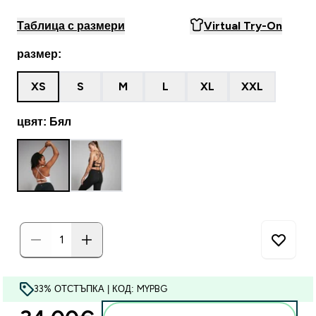
Таблица с размери
Virtual Try-On
размер:
XS
S
M
L
XL
XXL
цвят: Бял
33% ОТСТЪПКА | КОД: MYPBG