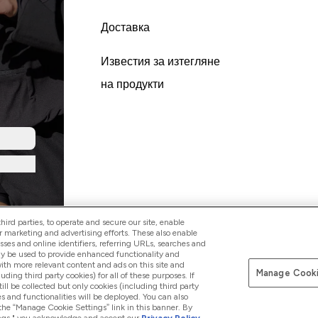
Доставка
Известия за изтегляне
на продукти
ird parties, to operate and secure our site, enable
r marketing and advertising efforts. These also enable
esses and online identifiers, referring URLs, searches and
ay be used to provide enhanced functionality and
th more relevant content and ads on this site and
Manage Cooki
Платете сег
luding third party cookies) for all of these purposes. If
ll be collected but only cookies (including third party
s and functionalities will be deployed. You can also
 the “Manage Cookie Settings” link in this banner. By