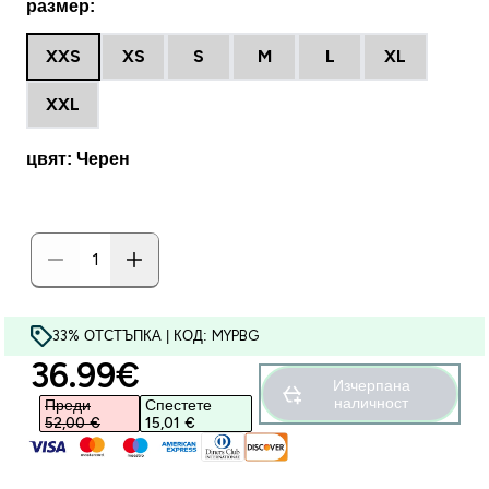
размер:
XXS
XS
S
M
L
XL
XXL
цвят: Черен
33% ОТСТЪПКА | КОД: MYPBG
discounted price
36.99€‎
Изчерпана
наличност
Преди
Спестете
52,00 €‎
15,01 €‎