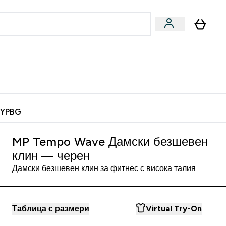
Веган
Аксесоари
u
ter Барчета и снаксове submenu
Enter Веган submenu
Enter Аксесоари submenu
⌄
⌄
 спечели 10 евро
MYPBG
MP Tempo Wave Дамски безшевен
клин — черен
Дамски безшевен клин за фитнес с висока талия
Таблица с размери
Virtual Try-On