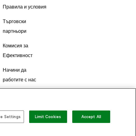
Правила и условия
Търговски
партньори
Комисия за
Ефективност
Начини да
работите с нас
e Settings
Limit Cookies
Accept All
а