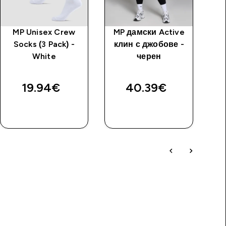
MP Unisex Crew
MP дамски Active
M
Socks (3 Pack) -
клин с джобове -
г
White
черен
19.94€‎
40.39€‎
ДОБАВИ
ДОБАВИ