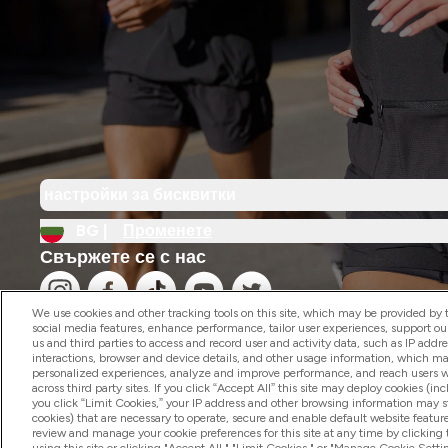
настройки за бисквитки
BG |
Променете
Свържете се с нас
We use cookies and other tracking tools on this site, which may be provided by th
social media features, enhance performance, tailor user experiences, support ou
us and third parties to access and record user and activity data, such as IP addr
interactions, browser and device details, and other usage information, which m
personalized experiences, analyze and improve performance, and reach users wi
2026 The Hut.com Ltd
across third party sites. If you click “Accept All” this site may deploy cookies (inc
you click “Limit Cookies,” your IP address and other browsing information may sti
cookies) that are necessary to operate, secure and enable default website feature
review and manage your cookie preferences for this site at any time by clicking