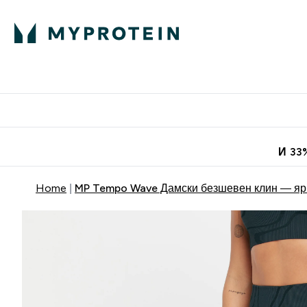
Протеини
Хранит
Enter Про
⌄
Безплатна до
И 33
Home
MP Tempo Wave Дамски безшевен клин — яр