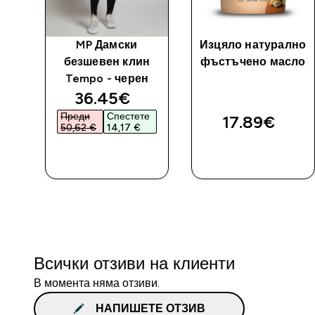
MP Дамски
Изцяло натурално
-
безшевен клин
фъстъчено масло
Tempo - черен
discounted price
36.45€‎
Преди
Спестете
17.89€‎
50,62 €‎
14,17 €‎
ДОБАВИ
ДОБАВИ
Всички отзиви на клиенти
В момента няма отзиви.
НАПИШЕТЕ ОТЗИВ