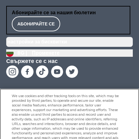
Абонирайте се за нашия бюлетин
АБОНИРАЙТЕ СЕ
настройки за бисквитки
BG |
Променете
Свържете се с нас
We use cookies and other tracking tools on this site, which may be
provided by third parties, to operate and secure our site, enable
Помощ И Информация
social media features, enhance performance, tailor user
experiences, support our marketing and advertising efforts. These
also enable us and third parties to access and record user and
activity data, such as IP addresses and online identifiers, referring
Продукти
URLs, searches and interactions, browser and device details, and
other usage information, which may be used to provide enhanced
functionality and personalized experiences, analyze and improve
performance, and reach users with more relevant content and ads