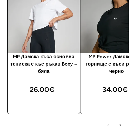
MP Дамска къса основна
MP Power Дамско 
тениска с къс ръкав Boxy –
горнище с къси рък
бяла
черно
26.00€‎
34.00€‎
ДОБАВИ
ДОБАВИ