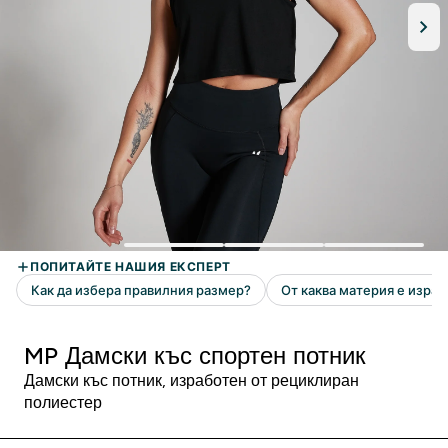
MP Дамски къс спортен потник
Дамски къс потник, изработен от рециклиран
полиестер