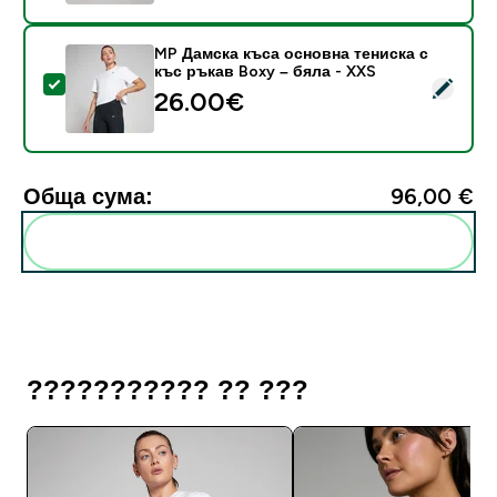
MP Дамска къса основна тениска с
къс ръкав Boxy – бяла - XXS
Select this product - MP Дамска къса основна тенис
26.00€‎
Обща сума:
96,00 €‎
Add these to your routine
??????????? ?? ???