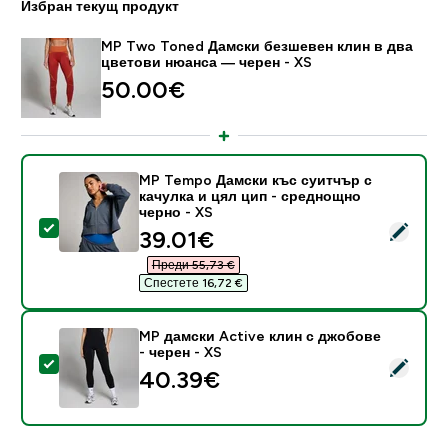
Избран текущ продукт
MP Two Toned Дамски безшевен клин в два
цветови нюанса — черен - XS
50.00€‎
MP Tempo Дамски къс суитчър с
качулка и цял цип - среднощно
черно - XS
Select this product - MP Tempo Дамски къс суитчър 
discounted price
39.01€‎
Преди 55,73 €‎
Спестете 16,72 €‎
MP дамски Active клин с джобове
- черен - XS
Select this product - MP дамски Active клин с джобо
40.39€‎