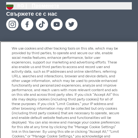
BG |
Променете
Свържете се с нас
We use cookies and other tracking tools on this site, which may be
provided by third parties, to operate and secure our site, enable
Помощ И Информация
social media features, enhance performance, tailor user
experiences, support our marketing and advertising efforts. These
also enable us and third parties to access and record user and
activity data, such as IP addresses and online identifiers, referring
Продукти
URLs, searches and interactions, browser and device details, and
other usage information, which may be used to provide enhanced
functionality and personalized experiences, analyze and improve
performance, and reach users with more relevant content and ads
on this site and across third party sites. If you click “Accept All” this
Информация За Компанията
site may deploy cookies (including third party cookies) for all of
these purposes. If you click “Limit Cookies,” your IP address and
other browsing information may still be collected but only cookies
(including third party cookies) that are necessary to operate, secure
Лоялност И Награди
and enable default website features and functionalities will be
deployed. You can also review and manage your cookie preferences
for this site at any time by clicking the “Manage Cookie Settings”
link in this banner. By using this site or clicking "Accept All," "Limit
Cookies," or "Manage Cookie Settings," you acknowledge and