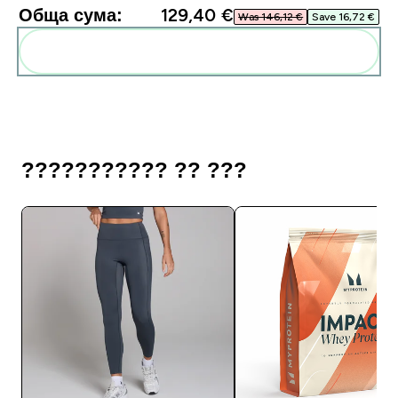
Обща сума:
129,40 €‎
Was 146,12 €‎
Save 16,72 €‎
Add these to your routine
??????????? ?? ???