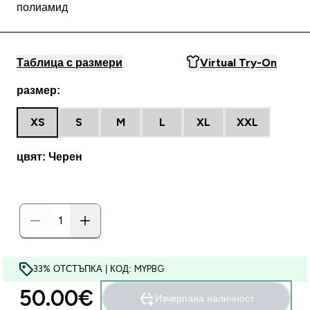
полиамид
Таблица с размери
Virtual Try-On
размер:
XS
S
M
L
XL
XXL
цвят: Черен
33% ОТСТЪПКА | КОД: MYPBG
50.00€‎
Изчерпана наличност