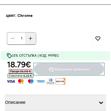
цвят: Chrome
33% ОТСТЪПКА | КОД: MYPBG
discounted price
18.79€‎
Изчерпана наличност
Преди 25,05 €‎
Спестете 6,26 €‎
Описание