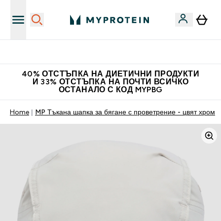
Нови колекции облеклo
40% ОТСТЪПКА НА ДИЕТИЧНИ ПРОДУКТИ
И 33% ОТСТЪПКА НА ПОЧТИ ВСИЧКО
ОСТАНАЛО С КОД MYPBG
Home
MP Тъкана шапка за бягане с проветрение - цвят хром