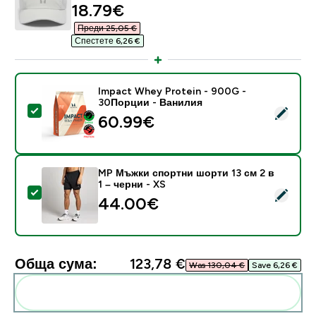
discounted price
18.79€‎
Преди 25,05 €‎
Спестете 6,26 €‎
Impact Whey Protein - 900G -
30Порции - Ванилия
Select this product - Impact Whey Protein - 900G -
60.99€‎
MP Мъжки спортни шорти 13 см 2 в
1 – черни - XS
Select this product - MP Мъжки спортни шорти 13 см 
44.00€‎
Обща сума:
123,78 €‎
Was 130,04 €‎
Save 6,26 €‎
Add these to your routine