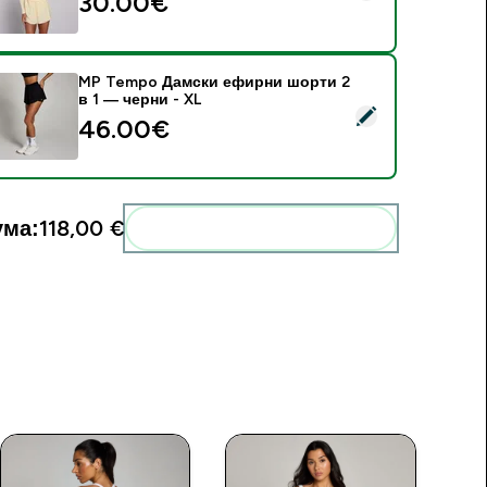
30.00€‎
MP Tempo Дамски ефирни шорти 2
в 1 — черни - XL
elect this product - MP Tempo Дамски ефирни шорти 2 в 1 —
46.00€‎
ума:
118,00 €‎
Add these to your routine