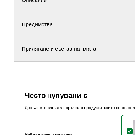
Описание
Предимства
Прилягане и състав на плата
Често купувани с
Допълнете вашата поръчка с продукти, които се съчет
S
Избран текущ продукт