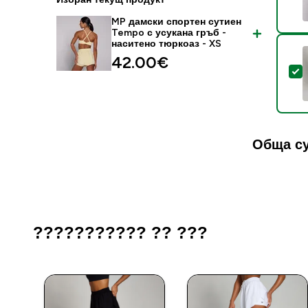
MP дамски спортен сутиен
Tempo с усукана гръб -
наситено тюркоаз - XS
42.00€‎
S
Обща с
??????????? ?? ???