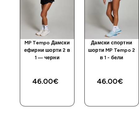
MP Tempo Дамски
Дамски спортни
н
ефирни шорти 2 в
шорти MP Tempo 2
н
1 — черни
в 1 - бели
46.00€‎
46.00€‎
ДОБАВИ
ДОБАВИ