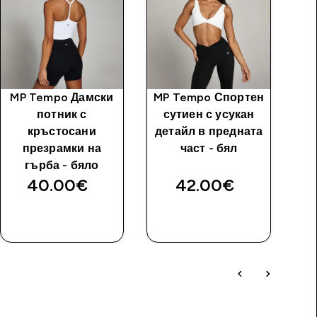
MP Tempo Дамски
MP Tempo Спортен
M
потник с
сутиен с усукан
кръстосани
детайл в предната
презрамки на
част - бял
гърба - бяло
40.00€‎
42.00€‎
ДОБАВИ
ДОБАВИ