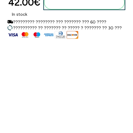
42.00€‎
Добавете към кошницата
In stock
????????? ???????? ??? ??????? ??? 60 ????
?????????? ?? ??????? ?? ????? ? ??????? ?? 30 ???