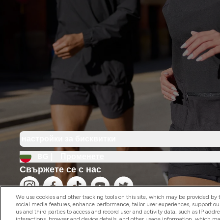
настройки за бисквитки
BG |
Променете
Свържете се с нас
We use cookies and other tracking tools on this site, which may be provided by th
social media features, enhance performance, tailor user experiences, support ou
us and third parties to access and record user and activity data, such as IP addr
interactions, browser and device details, and other usage information, which m