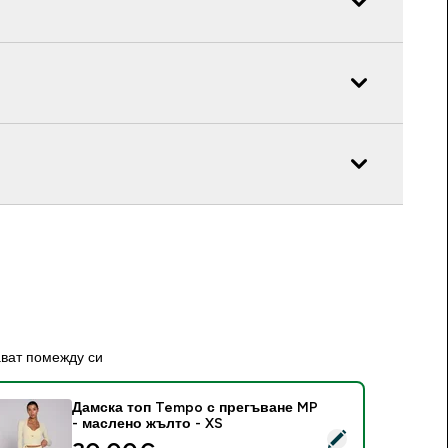
ават помежду си
Дамска топ Tempo с прегъване MP
- маслено жълто - XS
elect this product - Дамска топ Tempo с прегъване MP - ма