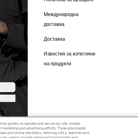
Международна
доставка
Доставка
Известия за изтегляне
на продукти
ird parties, to operate and secure our site, enable
r marketing and advertising efforts. These also enable
esses and online identifiers, referring URLs, searches and
ay be used to provide enhanced functionality and