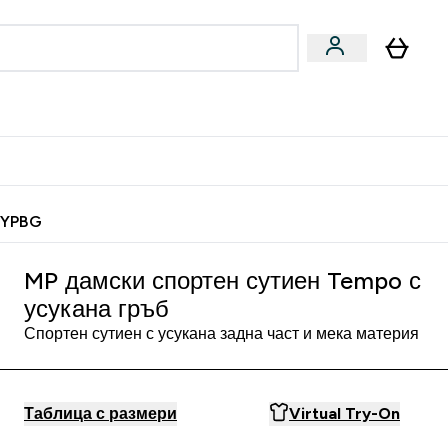
Веган
Аксесоари
u
ter Барчета и снаксове submenu
Enter Веган submenu
Enter Аксесоари submenu
⌄
⌄
 спечели 10 евро
MYPBG
MP дамски спортен сутиен Tempo с
усукана гръб
Спортен сутиен с усукана задна част и мека материя
Таблица с размери
Virtual Try-On