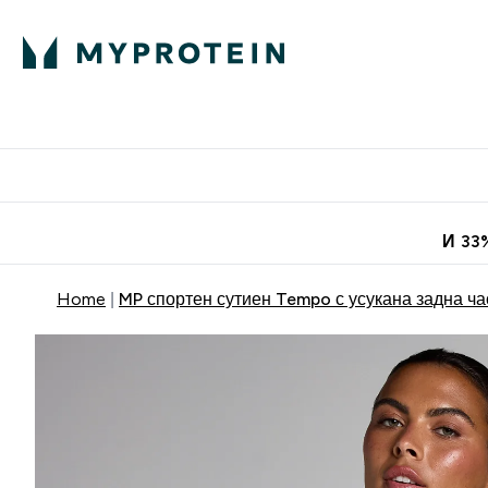
Протеини
Хранит
Enter Про
⌄
Безплатна до
И 33
Home
MP спортен сутиен Tempo с усукана задна ча