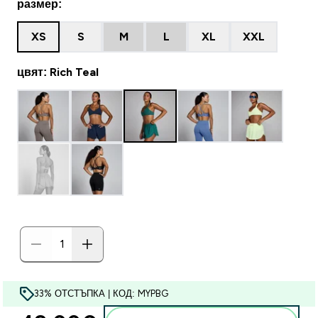
размер:
XS
S
M
L
XL
XXL
цвят: Rich Teal
33% ОТСТЪПКА | КОД: MYPBG