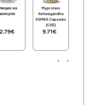
лицин на
Myprotein
100% Таури
капсули
Ashwagandha
аминокисели
KSM66 Capsules
(CEE)
2.79€‎
9.71€‎
9.99€‎
ДОБАВИ
ДОБАВИ
ДОБАВ