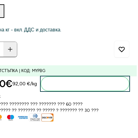
на кг - вкл. ДДС и доставка.
ТСТЪПКА | КОД: MYPBG
0€‎
92,00 €‎/kg
Добавете към кошницата
k
??? ???????? ??? ??????? ??? 60 ????
???? ?? ??????? ?? ????? ? ??????? ?? 30 ???