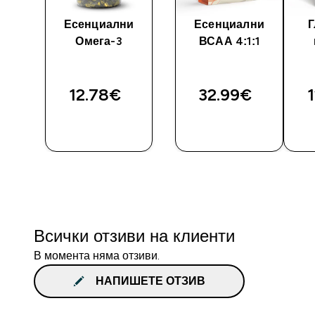
y
Есенциални
Есенциални
Г
Омега-3
ВСАА 4:1:1
12.78€‎
32.99€‎
1
И
ДОБАВИ
ДОБАВИ
Всички отзиви на клиенти
В момента няма отзиви.
НАПИШЕТЕ ОТЗИВ