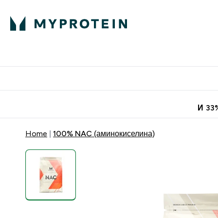
Протеини
Хранит
Enter Про
⌄
Безплатна до
И 33
Home
100% NAC (аминокиселина)