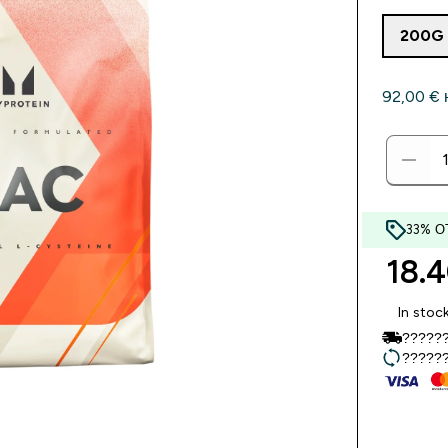
200G
92,00 €‎ 
33% О
18.4
In stoc
??????
??????