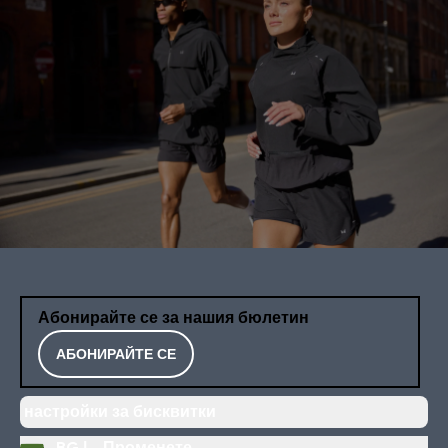
Абонирайте се за нашия бюлетин
АБОНИРАЙТЕ СЕ
настройки за бисквитки
BG |
Променете