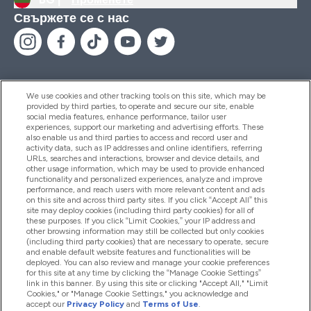
Свържете се с нас
We use cookies and other tracking tools on this site, which may be
provided by third parties, to operate and secure our site, enable
Помощ И Информация
social media features, enhance performance, tailor user
experiences, support our marketing and advertising efforts. These
also enable us and third parties to access and record user and
activity data, such as IP addresses and online identifiers, referring
Продукти
URLs, searches and interactions, browser and device details, and
other usage information, which may be used to provide enhanced
functionality and personalized experiences, analyze and improve
performance, and reach users with more relevant content and ads
on this site and across third party sites. If you click “Accept All” this
Информация За Компанията
site may deploy cookies (including third party cookies) for all of
these purposes. If you click “Limit Cookies,” your IP address and
other browsing information may still be collected but only cookies
(including third party cookies) that are necessary to operate, secure
Лоялност И Награди
and enable default website features and functionalities will be
deployed. You can also review and manage your cookie preferences
for this site at any time by clicking the “Manage Cookie Settings”
link in this banner. By using this site or clicking "Accept All," "Limit
Cookies," or "Manage Cookie Settings," you acknowledge and
2026 The Hut.com Ltd
accept our
Privacy Policy
and
Terms of Use
.