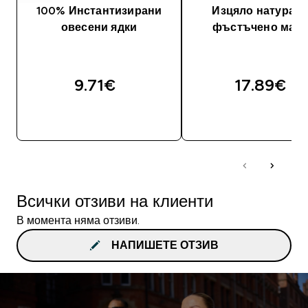
100% Инстантизирани
Изцяло натурал
овесени ядки
фъстъчено мас
9.71€‎
17.89€‎
ДОБАВИ
ДОБАВИ
Всички отзиви на клиенти
В момента няма отзиви.
НАПИШЕТЕ ОТЗИВ