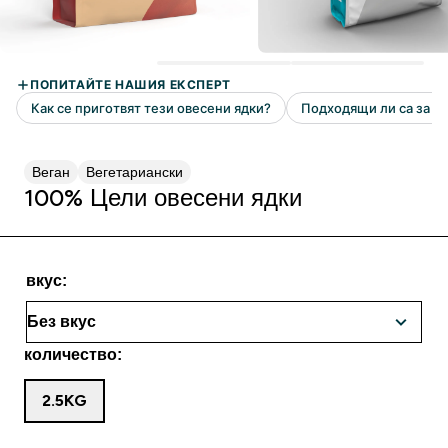
Веган
Вегетариански
100% Цели овесени ядки
вкус:
количество:
2.5KG