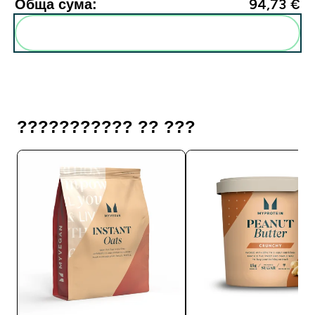
Обща сума:
94,73 €‎
Add these to your routine
??????????? ?? ???