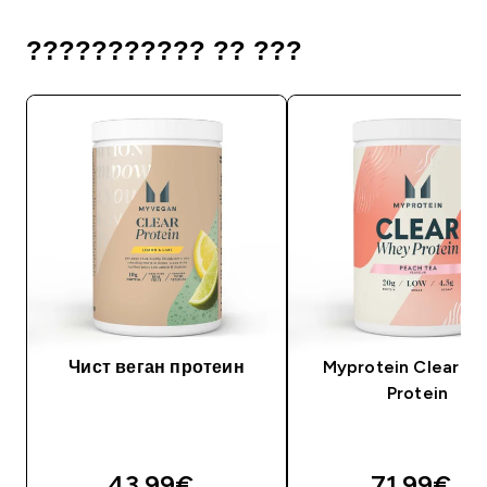
??????????? ?? ???
Чист веган протеин
Myprotein Clear W
Protein
43.99€‎
71.99€‎