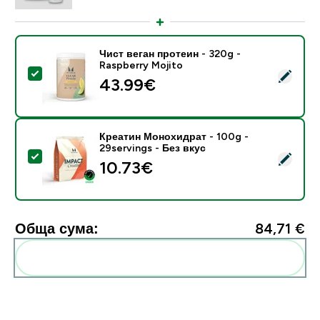
Чист веган протеин - 320g -
Raspberry Mojito
Select this product - Чист веган протеин - 320g - Ra
43.99€‎
Креатин Монохидрат - 100g -
29servings - Без вкус
Select this product - Креатин Монохидрат - 100g - 29
10.73€‎
Обща сума:
84,71 €‎
Add these to your routine