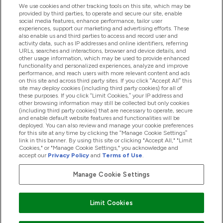
We use cookies and other tracking tools on this site, which may be
provided by third parties, to operate and secure our site, enable
Помощ И Информация
social media features, enhance performance, tailor user
experiences, support our marketing and advertising efforts. These
also enable us and third parties to access and record user and
activity data, such as IP addresses and online identifiers, referring
Продукти
URLs, searches and interactions, browser and device details, and
other usage information, which may be used to provide enhanced
functionality and personalized experiences, analyze and improve
performance, and reach users with more relevant content and ads
on this site and across third party sites. If you click “Accept All” this
Информация За Компанията
site may deploy cookies (including third party cookies) for all of
these purposes. If you click “Limit Cookies,” your IP address and
other browsing information may still be collected but only cookies
(including third party cookies) that are necessary to operate, secure
Лоялност И Награди
and enable default website features and functionalities will be
deployed. You can also review and manage your cookie preferences
for this site at any time by clicking the “Manage Cookie Settings”
link in this banner. By using this site or clicking "Accept All," "Limit
Cookies," or "Manage Cookie Settings," you acknowledge and
2026 The Hut.com Ltd
accept our
Privacy Policy
and
Terms of Use
.
Manage Cookie Settings
Платете сега
Limit Cookies