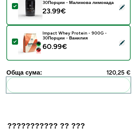
30Порции - Малинова лимонада
Select this product - THE Electrofuel - HYROX - 3
23.99€‎
Impact Whey Protein - 900G -
30Порции - Ванилия
Select this product - Impact Whey Protein - 900G -
60.99€‎
Обща сума:
120,25 €‎
Add these to your routine
??????????? ?? ???