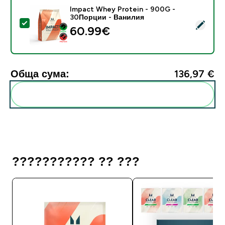
Impact Whey Protein - 900G -
30Порции - Ванилия
Select this product - Impact Whey Protein - 900G -
60.99€‎
Обща сума:
136,97 €‎
Add these to your routine
??????????? ?? ???