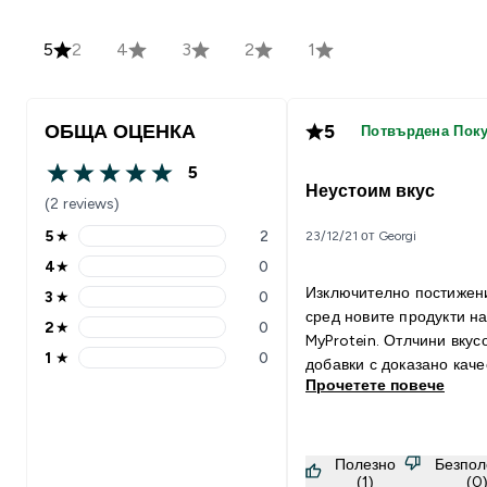
5
2
4
3
2
1
ОБЩА ОЦЕНКА
5
Потвърдена Пок
5
5 out of 5 stars
Неустоим вкус
(2 reviews)
5
★
2
23/12/21 от Georgi
5 stars rating 2 reviews
4
★
0
4 stars rating 0 reviews
Изключително постижен
3
★
0
3 stars rating 0 reviews
сред новите продукти н
2
★
0
2 stars rating 0 reviews
MyProtein. Отлчини вкус
1
★
0
добавки с доказано каче
1 stars rating 0 reviews
Прочетете повече
Полезно
Безпол
(1)
(0