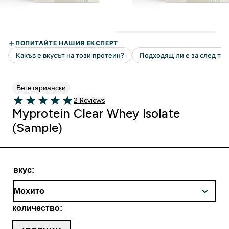
Вегетариански
2 Ревюта
2 Reviews
5 out of 5 stars
Myprotein Clear Whey Isolate
(Sample)
вкус:
количество: