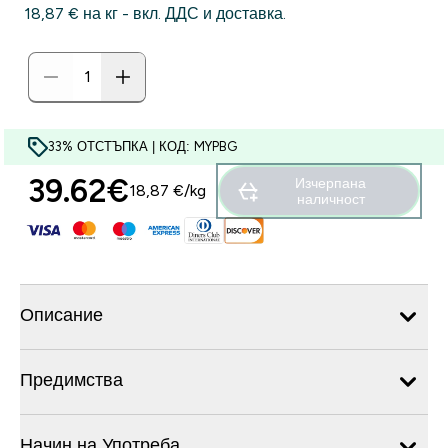
18,87 €‎ на кг - вкл. ДДС и доставка.
33% ОТСТЪПКА | КОД: MYPBG
39.62€‎
Изчерпана
18,87 €‎/kg
наличност
Описание
Предимства
Начин на Употреба