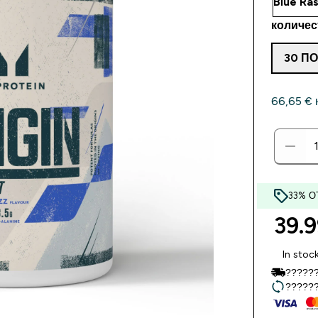
количес
30 П
66,65 €‎ 
33% О
39.9
In stoc
??????
??????