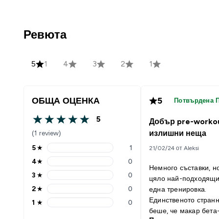
Ревюта
5
1
4
3
2
1
ОБЩА ОЦЕНКА
5
Потвърдена 
5
Добър pre-workou
5 out of 5 stars
(1 review)
излишни неща
5
★
1
21/02/24 от Aleksi
5 stars rating 1 reviews
4
★
0
4 stars rating 0 reviews
Немного съставки, н
3
★
0
цяло най-подходящи
3 stars rating 0 reviews
2
★
0
една тренировка.
2 stars rating 0 reviews
Единственото странн
1
★
0
1 stars rating 0 reviews
беше, че макар бета