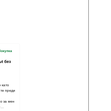
Покупка
t без
о като
те преди
о за мен
-