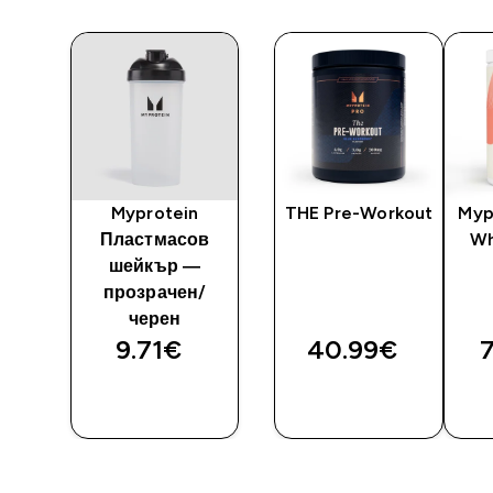
ree
Myprotein
THE Pre-Workout
Myp
t
Пластмасов
Wh
шейкър —
прозрачен/
черен
9.71€‎
40.99€‎
7
И
ДОБАВИ
ДОБАВИ