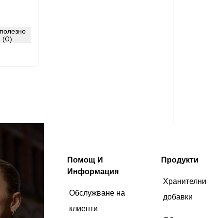
вече от
, който
полезно
ежа е
(0)
ук.
Помощ И
Продукти
Информация
Хранителни
Обслужване на
добавки
клиенти