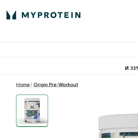
Протеини
Хранит
Enter Про
⌄
Безплатна до
И 33
Home
Origin Pre-Workout