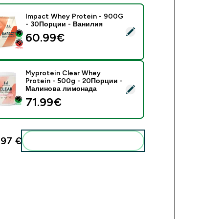
Impact Whey Protein - 900G
- 30Порции - Ванилия
ect this product - Impact Whey Protein - 900G - 30Порции -
60.99€‎
Myprotein Clear Whey
Protein - 500g - 20Порции -
ect this product - Myprotein Clear Whey Protein - 500g - 2
Малинова лимонада
71.99€‎
,97 €‎
Add these to your routine