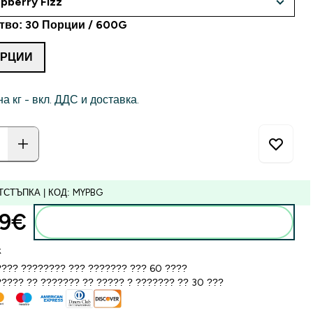
тво: 30 Порции / 600G
ОРЦИИ
на кг - вкл. ДДС и доставка.
ТСТЪПКА | КОД: MYPBG
9€‎
Добавете към кошницата
k
??? ???????? ??? ??????? ??? 60 ????
???? ?? ??????? ?? ????? ? ??????? ?? 30 ???