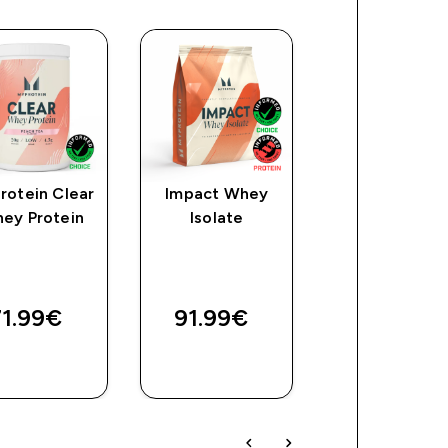
rotein Clear
Impact Whey
Креатин
ey Protein
Isolate
Монохидра
1.99€‎
91.99€‎
10.73€‎
ДОБАВИ
ДОБАВИ
ДОБАВ