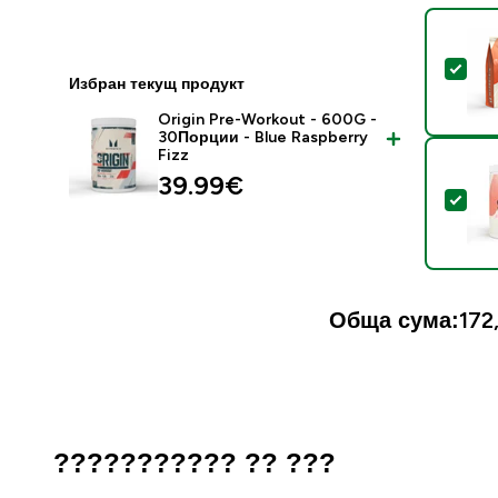
Sel
Избран текущ продукт
Origin Pre-Workout - 600G -
30Порции - Blue Raspberry
Fizz
39.99€‎
Sel
Обща сума:
172
??????????? ?? ???