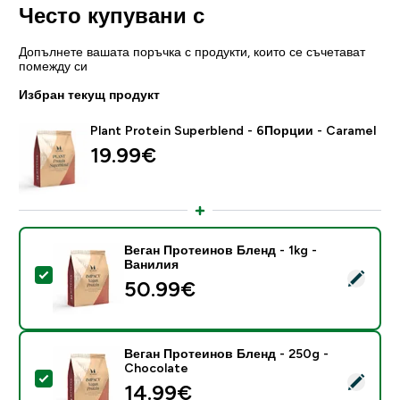
Често купувани с
Допълнете вашата поръчка с продукти, които се съчетават
помежду си
Избран текущ продукт
Plant Protein Superblend - 6Порции - Caramel
19.99€‎
Веган Протеинов Бленд - 1kg -
Ванилия
Select this product - Веган Протеинов Бленд - 1kg 
50.99€‎
Веган Протеинов Бленд - 250g -
Chocolate
Select this product - Веган Протеинов Бленд - 250g
14.99€‎