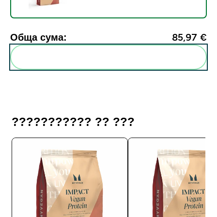
Обща сума:
85,97 €‎
Add these to your routine
??????????? ?? ???