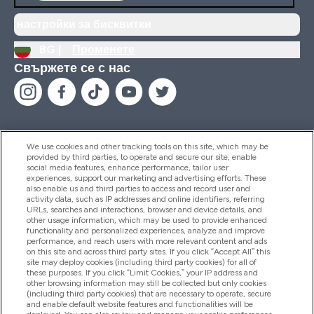
настройки за бисквитки
BG |
Променете
Свържете се с нас
We use cookies and other tracking tools on this site, which may be
provided by third parties, to operate and secure our site, enable
Помощ И Информация
social media features, enhance performance, tailor user
experiences, support our marketing and advertising efforts. These
also enable us and third parties to access and record user and
activity data, such as IP addresses and online identifiers, referring
Продукти
URLs, searches and interactions, browser and device details, and
other usage information, which may be used to provide enhanced
functionality and personalized experiences, analyze and improve
performance, and reach users with more relevant content and ads
on this site and across third party sites. If you click “Accept All” this
Информация За Компанията
site may deploy cookies (including third party cookies) for all of
these purposes. If you click “Limit Cookies,” your IP address and
other browsing information may still be collected but only cookies
(including third party cookies) that are necessary to operate, secure
Лоялност И Награди
and enable default website features and functionalities will be