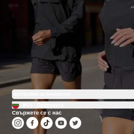
настройки за бисквитки
BG |
Променете
Свържете се с нас