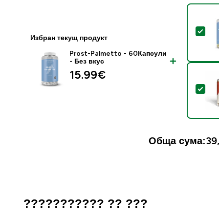
Sel
Избран текущ продукт
Prost-Palmetto - 60Капсули
- Без вкус
15.99€‎
Sel
Обща сума:
39
??????????? ?? ???