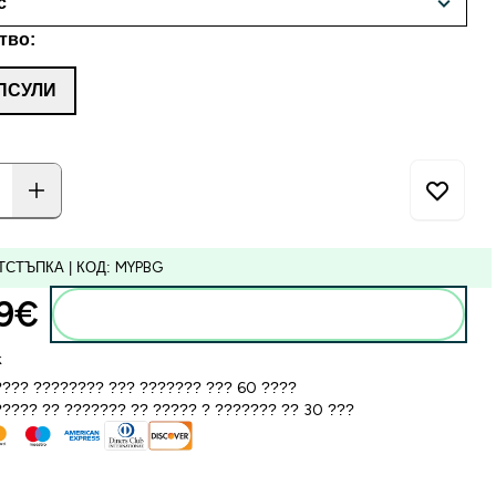
тво:
ПСУЛИ
ТСТЪПКА | КОД: MYPBG
9€‎
Добавете към кошницата
k
??? ???????? ??? ??????? ??? 60 ????
???? ?? ??????? ?? ????? ? ??????? ?? 30 ???