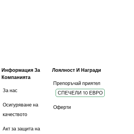
Информация За
Лоялност И Награди
Компанията
Препоръчай приятел
За нас
СПЕЧЕЛИ 10 ЕВРО
Осигуряване на
Оферти
качеството
Акт за защита на