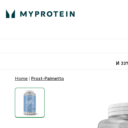
Протеини
Хранит
Enter Про
⌄
Безплатна до
И 33
Home
Prost-Palmetto