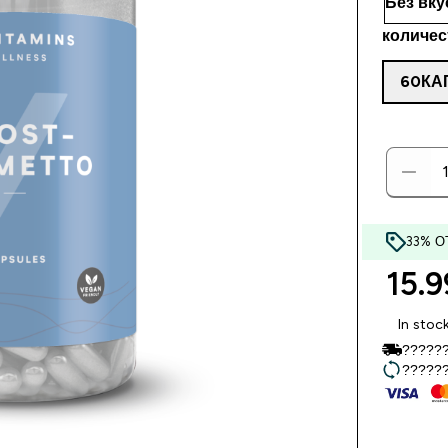
количес
60КА
33% О
15.9
In stoc
??????
??????