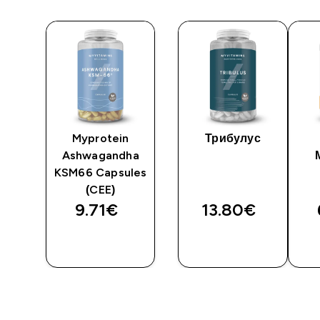
Myprotein
Трибулус
ини
Ashwagandha
KSM66 Capsules
(CEE)
9.71€‎
13.80€‎
И
ДОБАВИ
ДОБАВИ