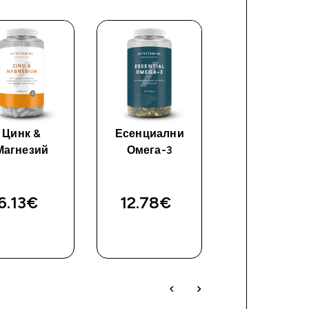
Цинк &
Есенциални
Омега 3-6-
Магнезий
Омега-3
6.13€‎
12.78€‎
17.38€‎
ДОБАВИ
ДОБАВИ
ДОБАВ