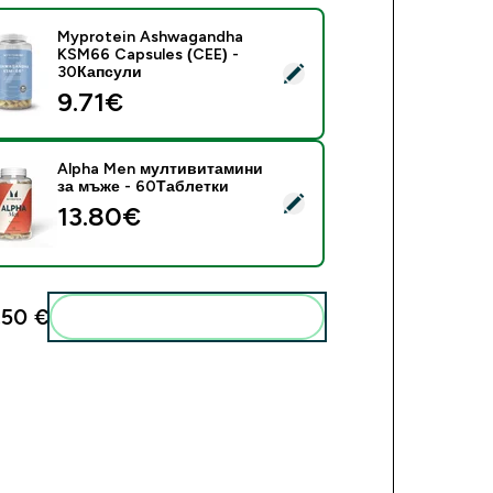
Myprotein Ashwagandha
KSM66 Capsules (CEE) -
ect this product - Myprotein Ashwagandha KSM66 Capsules (
30Капсули
9.71€‎
Alpha Men мултивитамини
за мъже - 60Таблетки
ect this product - Alpha Men мултивитамини за мъже - 60Таб
13.80€‎
,50 €‎
Add these to your routine