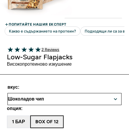
2 Ревюта
2 Reviews
5 out of 5 stars
Low-Sugar Flapjacks
Високопротеиново изкушение
вкус:
опция:
1 БАР
BOX OF 12