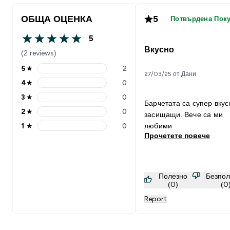
ОБЩА ОЦЕНКА
5
Потвърдена Пок
5
5 out of 5 stars
Вкусно
(2 reviews)
5
★
2
5 stars rating 2 reviews
27/03/25 от Дани
4
★
0
4 stars rating 0 reviews
3
★
0
3 stars rating 0 reviews
Барчетата са супер вкус
2
★
0
засищащи. Вече са ми
2 stars rating 0 reviews
1
★
0
любими
1 stars rating 0 reviews
Прочетете повече
Полезно
Безпол
(0)
(0
Report