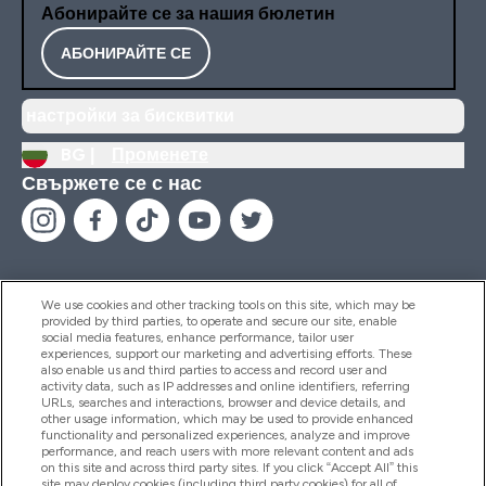
Абонирайте се за нашия бюлетин
АБОНИРАЙТЕ СЕ
настройки за бисквитки
BG |
Променете
Свържете се с нас
We use cookies and other tracking tools on this site, which may be
provided by third parties, to operate and secure our site, enable
Помощ И Информация
social media features, enhance performance, tailor user
experiences, support our marketing and advertising efforts. These
also enable us and third parties to access and record user and
activity data, such as IP addresses and online identifiers, referring
Продукти
URLs, searches and interactions, browser and device details, and
other usage information, which may be used to provide enhanced
functionality and personalized experiences, analyze and improve
performance, and reach users with more relevant content and ads
on this site and across third party sites. If you click “Accept All” this
Информация За Компанията
site may deploy cookies (including third party cookies) for all of