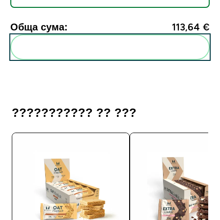
Обща сума:
113,64 €‎
Add these to your routine
??????????? ?? ???