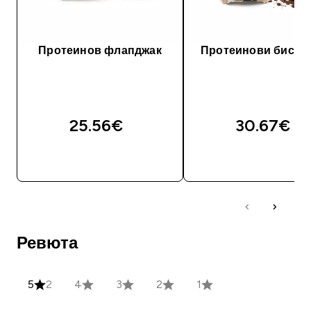
Протеинов флапджак
Протеинови бискв
25.56€‎
30.67€‎
ДОБАВИ
ДОБАВИ
Ревюта
5
2
4
3
2
1