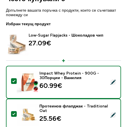
Допълнете вашата поръчка с продукти, които се съчетават
помежду си
Избран текущ продукт
Low-Sugar Flapjacks - Шоколадов чип
27.09€‎
Impact Whey Protein - 900G -
30Порции - Ванилия
Select this product - Impact Whey Protein - 900G -
60.99€‎
Протеинов флапджак - Traditional
Oat
Select this product - Протеинов флапджак - Traditio
25.56€‎