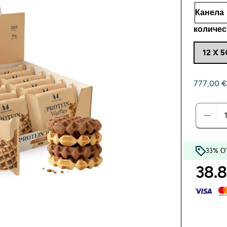
количес
12 X 
777,00 €‎
33% О
38.8