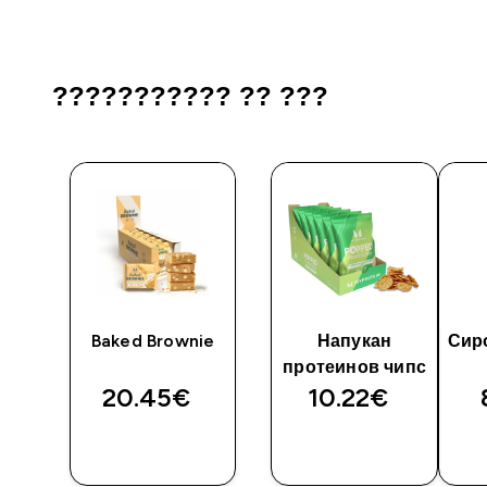
??????????? ?? ???
и
Baked Brownie
Напукан
Сиро
протеинов чипс
20.45€‎
10.22€‎
И
ДОБАВИ
ДОБАВИ