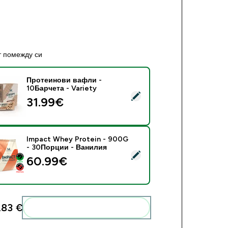
т помежду си
Протеинови вафли -
10Барчета - Variety
ect this product - Протеинови вафли - 10Барчета - Variety
31.99€‎
Impact Whey Protein - 900G
- 30Порции - Ванилия
ect this product - Impact Whey Protein - 900G - 30Порции -
60.99€‎
,83 €‎
Add these to your routine