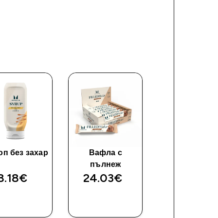
п без захар
Вафла с
Impact Whe
пълнеж
Protein
8.18€‎
24.03€‎
60.99€‎
ДОБАВИ
ДОБАВИ
ДОБАВ