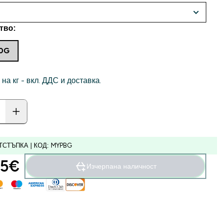
тво:
50G
 на кг - вкл. ДДС и доставка.
ТСТЪПКА | КОД: MYPBG
5€‎
Изчерпана наличност