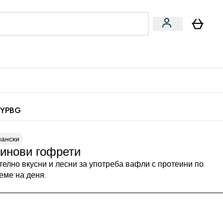
Веган
Аксесоари
u
ter Барчета и снаксове submenu
Enter Веган submenu
Enter Аксесоари submenu
⌄
⌄
 спечели 10 евро
MYPBG
иански
инови гофрети
елно вкусни и лесни за употреба вафли с протеини по
еме на деня.