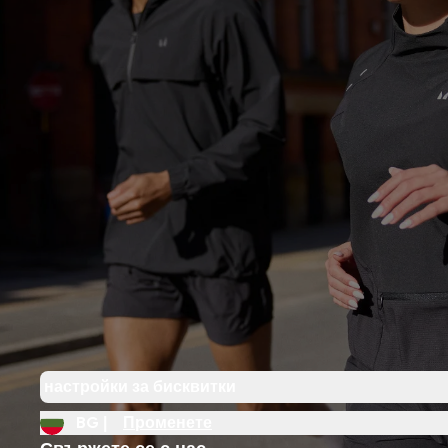
настройки за бисквитки
BG |
Променете