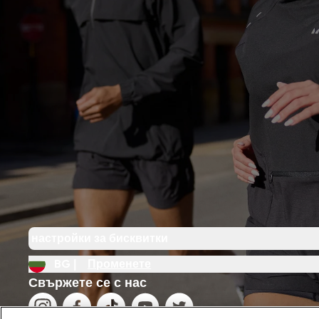
настройки за бисквитки
BG |
Променете
Свържете се с нас