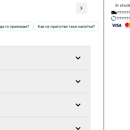
In stoc
??????
??????