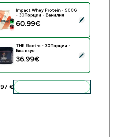
Impact Whey Protein - 900G
- 30Порции - Ванилия
ect this product - Impact Whey Protein - 900G - 30Порции -
60.99€‎
THE Electro - 30Порции -
Без вкус
ect this product - THE Electro - 30Порции - Без вкус
36.99€‎
,97 €‎
Add these to your routine