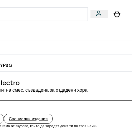
Веган
Аксесоари
u
ter Барчета и снаксове submenu
Enter Веган submenu
Enter Аксесоари submenu
⌄
⌄
 спечели 10 евро
MYPBG
lectro
итна смес, създадена за отдадени хора
Специални издания
 гама от вкусове, които да заредят деня ти по твоя начин.