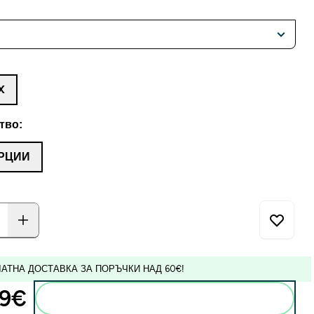
X
тво:
РЦИИ
АТНА ДОСТАВКА ЗА ПОРЪЧКИ НАД 60€!
9€‎
Добавете към кошницата