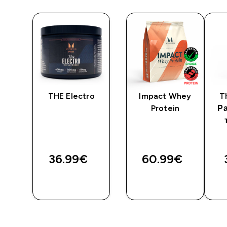
te
THE Electro
Impact Whey
T
Protein
Р
36.99€‎
60.99€‎
И
ДОБАВИ
ДОБАВИ