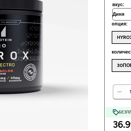
вкус:
опция:
HYRO
количес
30ПО
БЕЗПЛ
36.9