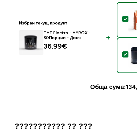
Sel
Избран текущ продукт
THE Electro - HYROX -
30Порции - Диня
36.99€‎
Sel
Обща сума:
134
??????????? ?? ???