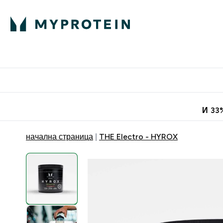
Протеини
Хранит
Enter Про
⌄
Безплатна до
И 33
начална страница
THE Electro - HYROX