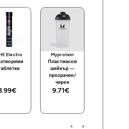
HE Electro
Myprotein
Енергиен ге
азтворими
Пластмасов
Elite
таблетки
шейкър —
прозрачен/
черен
3.99€‎
9.71€‎
28.15€‎
ДОБАВИ
ДОБАВИ
ДОБАВ