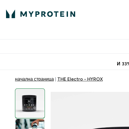
Протеини
Хранит
Enter Про
⌄
Безплатна до
И 33
начална страница
THE Electro - HYROX