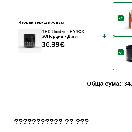
Sel
Избран текущ продукт
THE Electro - HYROX -
30Порции - Диня
36.99€‎
Sel
Обща сума:
134
??????????? ?? ???