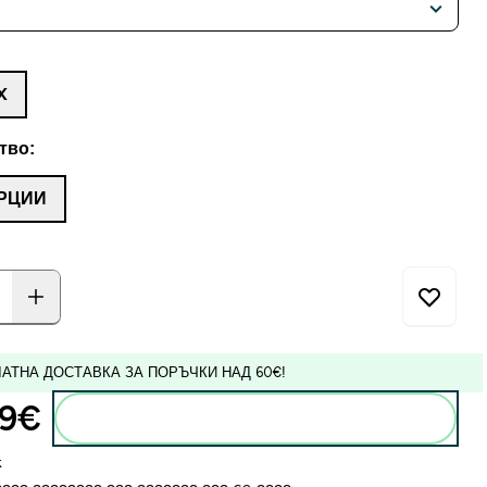
X
тво:
РЦИИ
АТНА ДОСТАВКА ЗА ПОРЪЧКИ НАД 60€!
9€‎
Добавете към кошницата
k