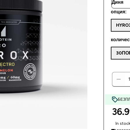
опция:
HYRO
количес
30ПО
БЕЗПЛ
36.9
In stoc