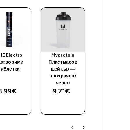
HE Electro
Myprotein
Енергиен ге
азтворими
Пластмасов
Elite
таблетки
шейкър —
прозрачен/
черен
3.99€‎
9.71€‎
28.15€‎
ДОБАВИ
ДОБАВИ
ДОБАВ