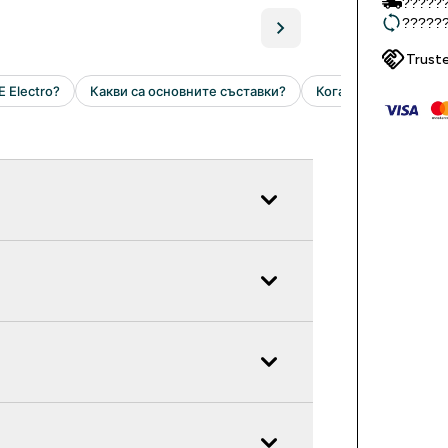
??????
??????
Trust