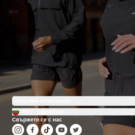
настройки за бисквитки
BG |
Променете
Свържете се с нас