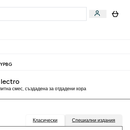
Веган
Аксесоари
u
ter Барчета и снаксове submenu
Enter Веган submenu
Enter Аксесоари submenu
⌄
⌄
 спечели 10 евро
MYPBG
lectro
итна смес, създадена за отдадени хора
Класически
Специални издания