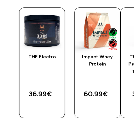
te
THE Electro
Impact Whey
T
Protein
Р
36.99€‎
60.99€‎
И
ДОБАВИ
ДОБАВИ