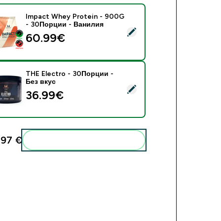
Impact Whey Protein - 900G
- 30Порции - Ванилия
ect this product - Impact Whey Protein - 900G - 30Порции -
60.99€‎
THE Electro - 30Порции -
Без вкус
ect this product - THE Electro - 30Порции - Без вкус
36.99€‎
,97 €‎
Add these to your routine