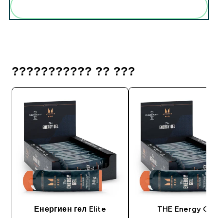
Add these to your routine
??????????? ?? ???
Енергиен гел Elite
THE Energy Gel