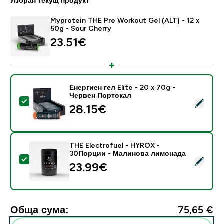
Избран текущ продукт
Myprotein THE Pre Workout Gel (ALT) - 12 x
50g - Sour Cherry
23.51€‎
Енергиен гел Elite - 20 x 70g -
Червен Портокал
Select this product - Енергиен гел Elite - 20 x 70g 
28.15€‎
THE Electrofuel - HYROX -
30Порции - Малинова лимонада
Select this product - THE Electrofuel - HYROX - 3
23.99€‎
Обща сума:
75,65 €‎