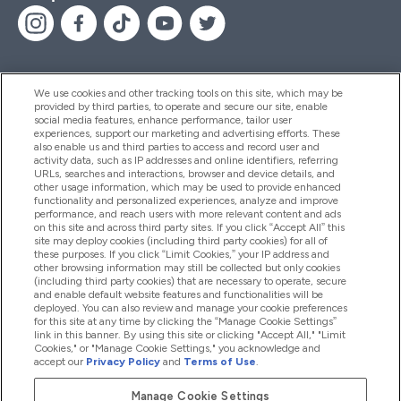
We use cookies and other tracking tools on this site, which may be
provided by third parties, to operate and secure our site, enable
Помощ И Информация
social media features, enhance performance, tailor user
experiences, support our marketing and advertising efforts. These
also enable us and third parties to access and record user and
activity data, such as IP addresses and online identifiers, referring
Продукти
URLs, searches and interactions, browser and device details, and
other usage information, which may be used to provide enhanced
functionality and personalized experiences, analyze and improve
performance, and reach users with more relevant content and ads
on this site and across third party sites. If you click “Accept All” this
Информация За Компанията
site may deploy cookies (including third party cookies) for all of
these purposes. If you click “Limit Cookies,” your IP address and
other browsing information may still be collected but only cookies
(including third party cookies) that are necessary to operate, secure
Лоялност И Награди
and enable default website features and functionalities will be
deployed. You can also review and manage your cookie preferences
for this site at any time by clicking the “Manage Cookie Settings”
link in this banner. By using this site or clicking "Accept All," "Limit
Cookies," or "Manage Cookie Settings," you acknowledge and
2026 The Hut.com Ltd
accept our
Privacy Policy
and
Terms of Use
.
Manage Cookie Settings