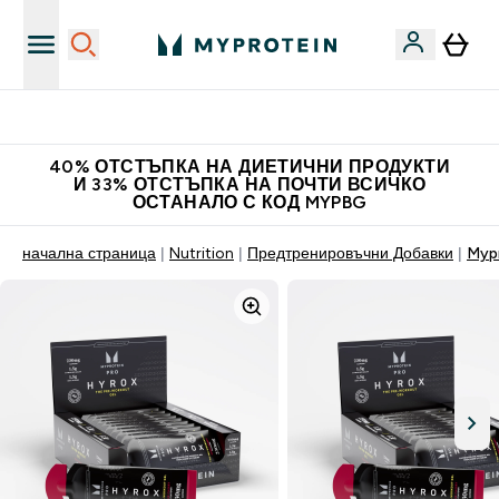
Нови колекции облеклo
40% ОТСТЪПКА НА ДИЕТИЧНИ ПРОДУКТИ
И 33% ОТСТЪПКА НА ПОЧТИ ВСИЧКО
ОСТАНАЛО С КОД MYPBG
начална страница
Nutrition
Предтренировъчни Добавки
Myp