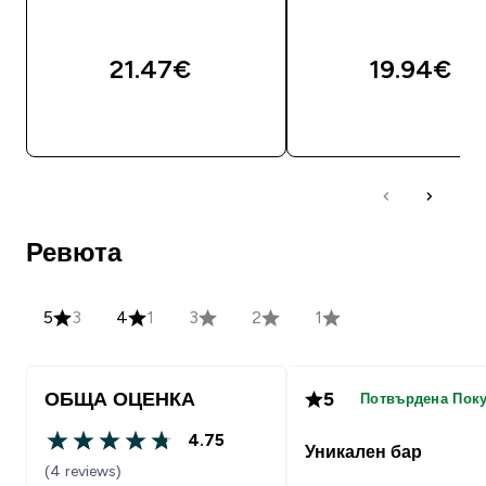
21.47€‎
19.94€‎
ДОБАВИ
ДОБАВИ
Ревюта
5
3
4
1
3
2
1
ОБЩА ОЦЕНКА
5
Потвърдена Пок
4.75
4.75 out of 5 stars
Уникален бар
(4 reviews)