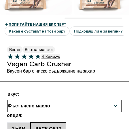
Веган
Вегетариански
4 Ревюта
4 Reviews
4.75 out of 5 stars
Vegan Carb Crusher
Вкусен бар с ниско съдържание на захар
вкус:
опция:
1 БАР
PACK OF 12