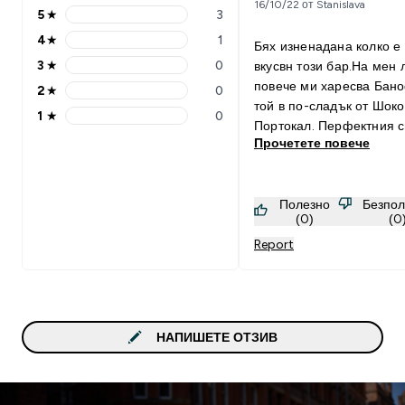
16/10/22 от Stanislava
5
★
3
5 stars rating 3 reviews
4
★
1
Бях изненадана колко е
4 stars rating 1 reviews
3
★
0
вкусвн този бар.На мен 
3 stars rating 0 reviews
повече ми харесва Бан
2
★
0
2 stars rating 0 reviews
той в по-сладък от Шоко
1
★
0
1 stars rating 0 reviews
Портокал. Перфектния с
Прочетете повече
Полезно
Безпол
(0)
(0
Report
НАПИШЕТЕ ОТЗИВ