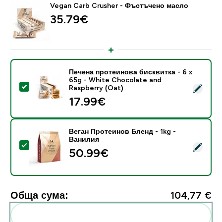
Vegan Carb Crusher - Фъстъчено масло
35.79€‎
Печена протеинова бисквитка - 6 x
65g - White Chocolate and
Select this product - Печена протеинова бисквитка -
Raspberry (Oat)
17.99€‎
Веган Протеинов Бленд - 1kg -
Ванилия
Select this product - Веган Протеинов Бленд - 1kg 
50.99€‎
Обща сума:
104,77 €‎
Add these to your routine