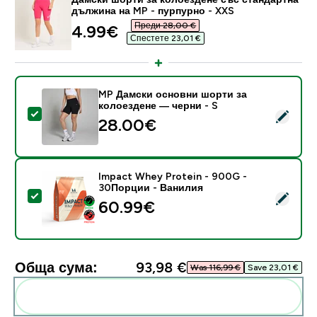
дължина на MP - пурпурно - XXS
Преди 28,00 €‎
discounted price
4.99€‎
Спестете 23,01 €‎
MP Дамски основни шорти за
колоездене — черни - S
Select this product - MP Дамски основни шорти за 
28.00€‎
Impact Whey Protein - 900G -
30Порции - Ванилия
Select this product - Impact Whey Protein - 900G -
60.99€‎
Обща сума:
93,98 €‎
Was 116,99 €‎
Save 23,01 €‎
Add these to your routine