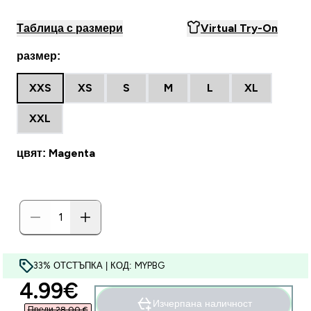
Таблица с размери
Virtual Try-On
размер:
XXS
XS
S
M
L
XL
XXL
цвят: Magenta
33% ОТСТЪПКА | КОД: MYPBG
discounted price
4.99€‎
Изчерпана наличност
Преди 28,00 €‎