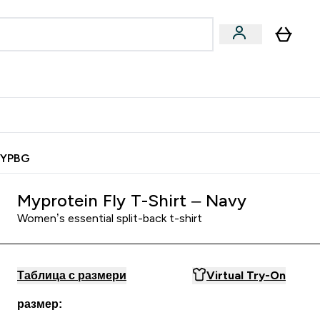
Веган
Аксесоари
u
ter Барчета и снаксове submenu
Enter Веган submenu
Enter Аксесоари submenu
⌄
⌄
 спечели 10 евро
MYPBG
Myprotein Fly T-Shirt – Navy
Women’s essential split-back t-shirt
Таблица с размери
Virtual Try-On
размер: