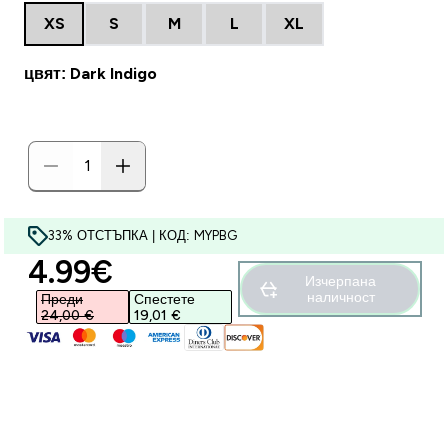
XS
S
M
L
XL
цвят: Dark Indigo
33% ОТСТЪПКА | КОД: MYPBG
discounted price
4.99€‎
Изчерпана
наличност
Преди
Спестете
24,00 €‎
19,01 €‎