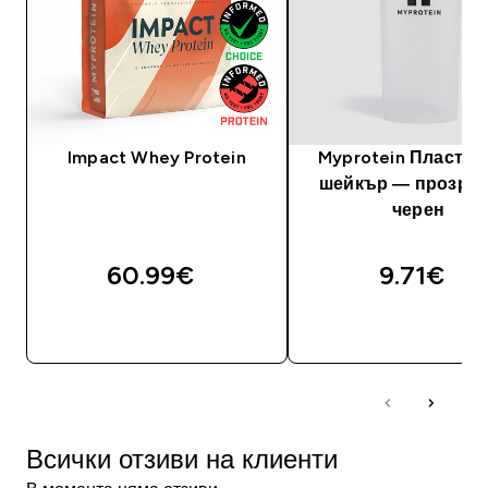
Impact Whey Protein
Myprotein Пластм
шейкър — прозрач
черен
60.99€‎
9.71€‎
ДОБАВИ
ДОБАВИ
Всички отзиви на клиенти