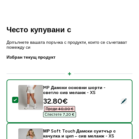
Често купувани с
Допълнете вашата поръчка с продукти, които се съчетават
помежду си
Избран текущ продукт
MP Дамски основни шорти -
светло сив меланж - XS
discounted price
32.80€‎
Select this product - MP Дамски основни шорти - св
Преди 40,00 €‎
Спестете 7,20 €‎
МР Soft Touch Дамски суитчър с
качулка и цип – сив меланж - XS