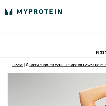
Протеини
Хранит
Enter Про
⌄
Безплатна до
И 33
Home
Дамски спортен сутиен с мрежа Power на MP