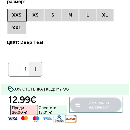
размер:
XXS
XS
S
M
L
XL
XXL
цвят: Deep Teal
33% ОТСТЪПКА | КОД: MYPBG
discounted price
12.99€‎
Изчерпана
наличност
Преди
Спестете
26,00 €‎
13,01 €‎