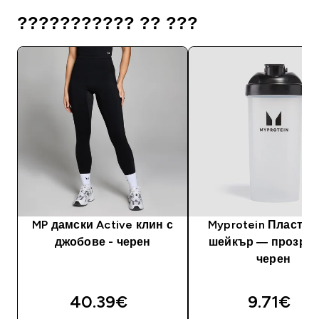
??????????? ?? ???
MP дамски Active клин с
Myprotein Пластм
джобове - черен
шейкър — прозрач
черен
40.39€‎
9.71€‎