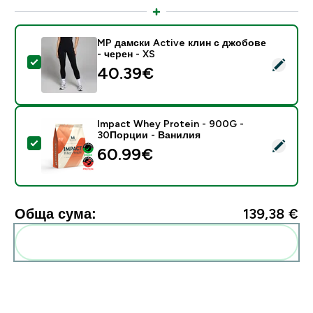
MP дамски Active клин с джобове
- черен - XS
Select this product - MP дамски Active клин с джобо
40.39€‎
Impact Whey Protein - 900G -
30Порции - Ванилия
Select this product - Impact Whey Protein - 900G -
60.99€‎
Обща сума:
139,38 €‎
Add these to your routine