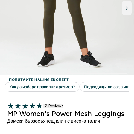
12 Ревюта
12 Reviews
4.75 out of 5 stars
MP Women's Power Mesh Leggings
Дамски бързосъхнещ клин с висока талия