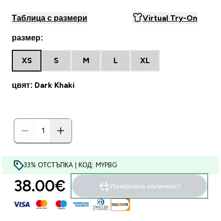
Таблица с размери
Virtual Try-On
размер:
XS
S
M
L
XL
цвят: Dark Khaki
33% ОТСТЪПКА | КОД: MYPBG
38.00€‎
Изчерпана наличност