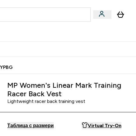
Веган
Аксесоари
u
ter Барчета и снаксове submenu
Enter Веган submenu
Enter Аксесоари submenu
⌄
⌄
 спечели 10 евро
MYPBG
MP Women's Linear Mark Training
Racer Back Vest
Lightweight racer back training vest
Таблица с размери
Virtual Try-On