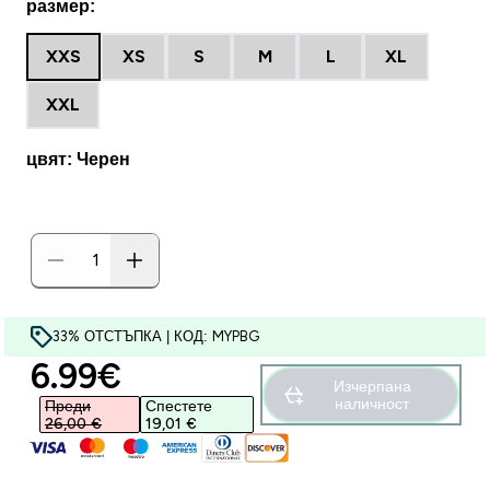
размер:
XXS
XS
S
M
L
XL
XXL
цвят: Черен
33% ОТСТЪПКА | КОД: MYPBG
discounted price
6.99€‎
Изчерпана
наличност
Преди
Спестете
26,00 €‎
19,01 €‎