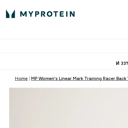
Протеини
Хранит
Enter Про
⌄
Безплатна до
И 33
Home
MP Women's Linear Mark Training Racer Back V