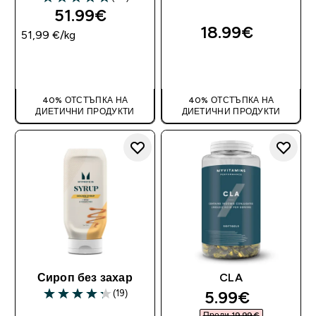
4.83 out of 5 stars
51.99€‎
18.99€‎
51,99 €‎/kg
ДОБАВИ
ДОБАВИ
40% ОТСТЪПКА НА
40% ОТСТЪПКА НА
ДИЕТИЧНИ ПРОДУКТИ
ДИЕТИЧНИ ПРОДУКТИ
Сироп без захар
CLA
discounted pr
5.99€‎
(19)
4.26 out of 5 stars
Преди 19,99 €‎