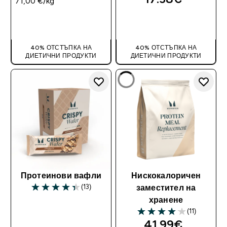
71,00 €‎/kg
ДОБАВИ
ДОБАВИ
40% ОТСТЪПКА НА
40% ОТСТЪПКА НА
ДИЕТИЧНИ ПРОДУКТИ
ДИЕТИЧНИ ПРОДУКТИ
Протеинови вафли
Нискокалоричен
(13)
заместител на
4.38 out of 5 stars
хранене
(11)
4.09 out of 5 stars
41.99€‎