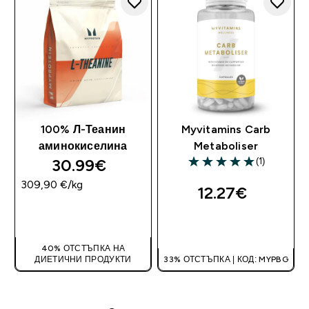
100% Л-Теанин
Myvitamins Carb
аминокиселина
Metaboliser
30.99€‎
(1)
5 out of 5 stars
309,90 €‎/kg
12.27€‎
ДОБАВИ
ДОБАВИ
40% ОТСТЪПКА НА
ДИЕТИЧНИ ПРОДУКТИ
33% ОТСТЪПКА | КОД: MYPBG