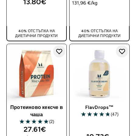
13.80€‎
131,96 €‎/kg
ДОБАВИ
ДОБАВИ
40% ОТСТЪПКА НА
40% ОТСТЪПКА НА
ДИЕТИЧНИ ПРОДУКТИ
ДИЕТИЧНИ ПРОДУКТИ
Протеиново кексче в
FlavDrops™
(47)
чаша
4.83 out of 5 stars
(2)
5 out of 5 stars
27.61€‎