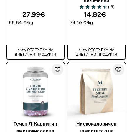
палачинки
(19)
4.58 out of 5 stars
27.99€‎
14.82€‎
66,64 €‎/kg
74,10 €‎/kg
ДОБАВИ
ДОБАВИ
40% ОТСТЪПКА НА
40% ОТСТЪПКА НА
ДИЕТИЧНИ ПРОДУКТИ
ДИЕТИЧНИ ПРОДУКТИ
Течен Л-Карнитин
Нискокалоричен
аминокиселина
заместител на