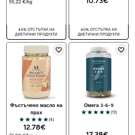
10.73€‎
55,22 €‎/kg
ДОБАВИ
ДОБАВИ
40% ОТСТЪПКА НА
40% ОТСТЪПКА НА
ДИЕТИЧНИ ПРОДУКТИ
ДИЕТИЧНИ ПРОДУКТИ
Фъстъчено масло на
Омега 3-6-9
(13)
прах
4.85 out of 5 stars
(4)
5 out of 5 stars
12.78€‎
17.38€‎