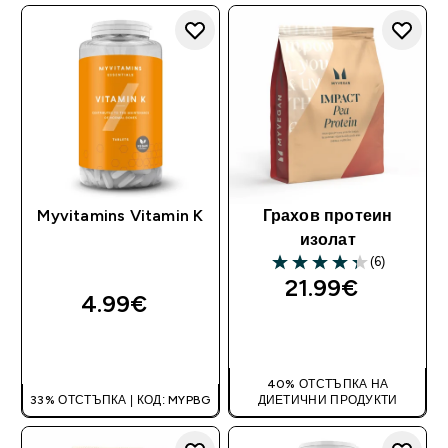
Myvitamins Vitamin K
Грахов протеин
изолат
(6)
4.33 out of 5 stars
21.99€‎
4.99€‎
ДОБАВИ
ДОБАВИ
40% ОТСТЪПКА НА
33% ОТСТЪПКА | КОД: MYPBG
ДИЕТИЧНИ ПРОДУКТИ