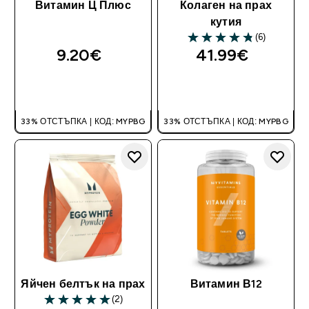
Витамин Ц Плюс
Колаген на прах
кутия
(6)
4.83 out of 5 stars
9.20€‎
41.99€‎
ДОБАВИ
ДОБАВИ
33% ОТСТЪПКА | КОД: MYPBG
33% ОТСТЪПКА | КОД: MYPBG
Яйчен белтък на прах
Витамин В12
(2)
5 out of 5 stars