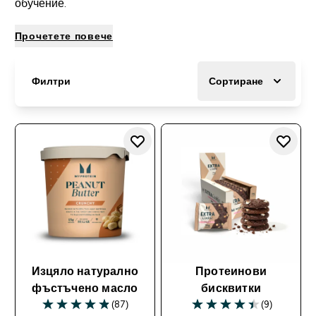
обучение.
Прочетете повече
Филтри
Сортиране
Изцяло натурално
Протеинови
фъстъчено масло
бисквитки
(87)
(9)
4.89 out of 5 stars
4.44 out of 5 stars