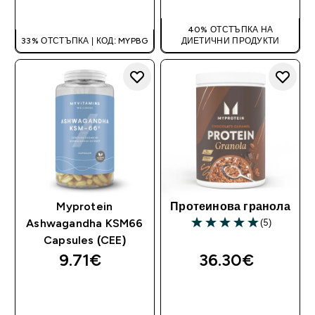
ДОБАВИ
40% ОТСТЪПКА НА
33% ОТСТЪПКА | КОД: MYPBG
ДИЕТИЧНИ ПРОДУКТИ
Myprotein
Протеинова гранола
(5)
Ashwagandha KSM66
5 out of 5 stars
Capsules (CEE)
9.71€‎
36.30€‎
ДОБАВИ
ДОБАВИ