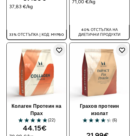
71,00 €‎/kg
37,83 €‎/kg
ДОБАВИ
ДОБАВИ
40% ОТСТЪПКА НА
33% ОТСТЪПКА | КОД: MYPBG
ДИЕТИЧНИ ПРОДУКТИ
Колаген Протеин на
Грахов протеин
Прах
изолат
(22)
(6)
4.91 out of 5 stars
4.33 out of 5 stars
44.15€‎
21.99€‎