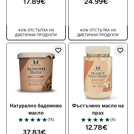
17.89€‎
24.99€‎
ДОБАВИ
ДОБАВИ
40% ОТСТЪПКА НА
40% ОТСТЪПКА НА
ДИЕТИЧНИ ПРОДУКТИ
ДИЕТИЧНИ ПРОДУКТИ
Натурално бадемово
Фъстъчено масло на
масло
прах
(14)
(4)
5 out of 5 stars
5 out of 5 stars
12.78€‎
37.83€‎