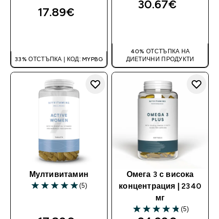
30.67€‎
17.89€‎
ДОБАВИ
ДОБАВИ
40% ОТСТЪПКА НА
33% ОТСТЪПКА | КОД: MYPBG
ДИЕТИЧНИ ПРОДУКТИ
Мултивитамин
Омега 3 с висока
(5)
концентрация | 2340
5 out of 5 stars
мг
(5)
4.8 out of 5 stars